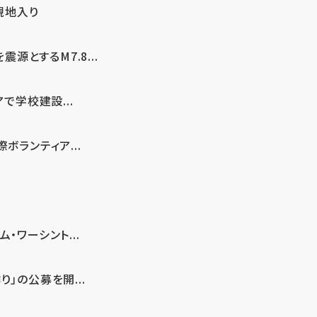
現地入り
とするM7.8...
で学校建設...
ボランティア...
・ワーシント...
」の公募を開...