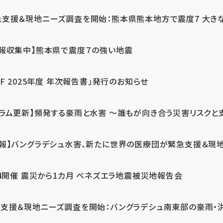
急支援＆現地ニーズ調査を開始：熊本県熊本地方で震度7 大き
情報収集中】熊本県で震度７の強い地震
PF 2025年度 年次報告書」発行のお知らせ
コラム更新】頻発する豪雨と水害 ～誰もが向き合う災害リスクと
続報】バングラデシュ水害、新たに世界の医療団が緊急支援＆現
24開催 震災から1カ月 ベネズエラ地震被災地報告会
支援＆現地ニーズ調査を開始：バングラデシュ南東部の豪雨・洪水被