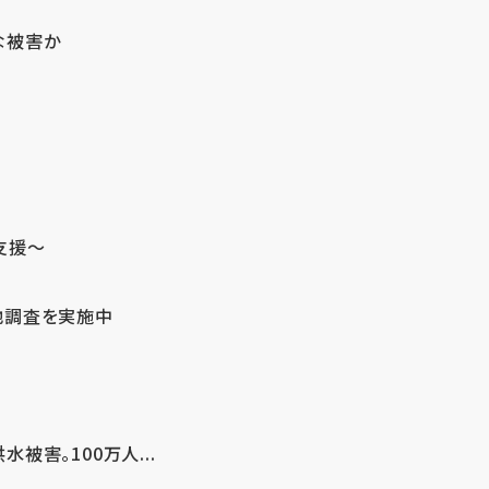
な被害か
支援～
地調査を実施中
害。100万人...