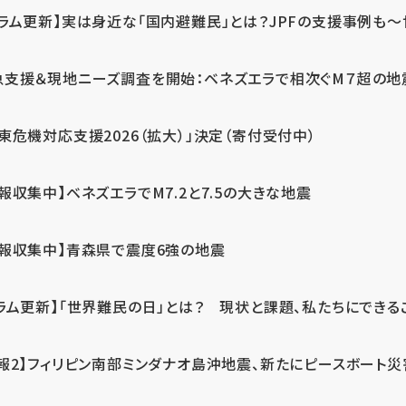
ラム更新】実は身近な「国内避難民」とは？JPFの支援事例も～世
急支援＆現地ニーズ調査を開始：ベネズエラで相次ぐM７超の
東危機対応支援2026（拡大）」決定（寄付受付中）
報収集中】ベネズエラでM7.2と7.5の大きな地震
情報収集中】青森県で震度6強の地震
ラム更新】「世界難民の日」とは？ 現状と課題、私たちにできる
報2】フィリピン南部ミンダナオ島沖地震、新たにピースボート災害