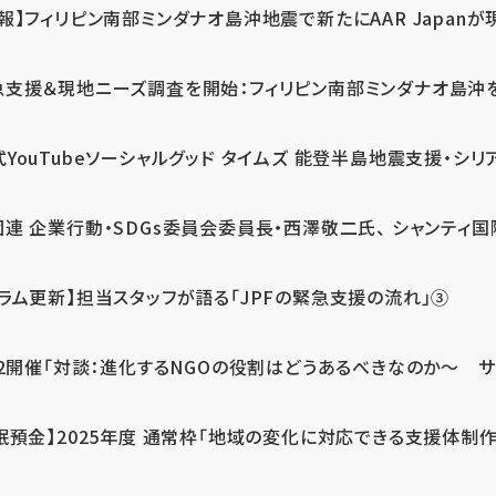
報】フィリピン南部ミンダナオ島沖地震で新たにAAR Japanが
支援＆現地ニーズ調査を開始：フィリピン南部ミンダナオ島沖を震源
式YouTubeソーシャルグッド タイムズ 能登半島地震支援・シリア
連 企業行動・SDGs委員会委員長・西澤敬二氏、 シャンティ国際
コラム更新】担当スタッフが語る「JPFの緊急支援の流れ」③
12開催「対談：進化するNGOの役割はどうあるべきなのか～ サム
眠預金】2025年度 通常枠「地域の変化に対応できる支援体制作り