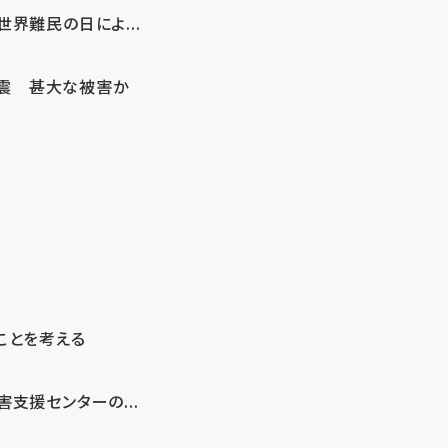
界難民の日によ...
地震 甚大な被害か
ことを考える
支援センターの...