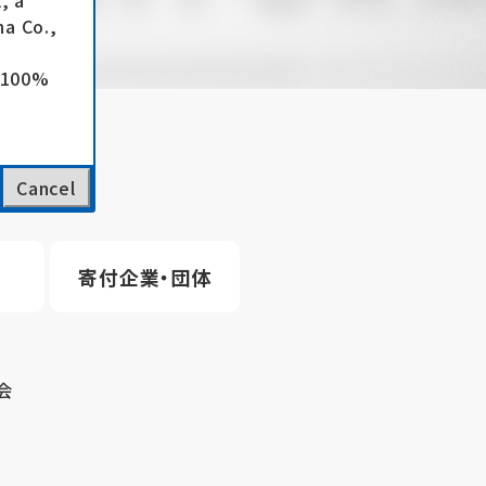
, a
a Co.,
e 100%
Cancel
寄付企業・団体
会