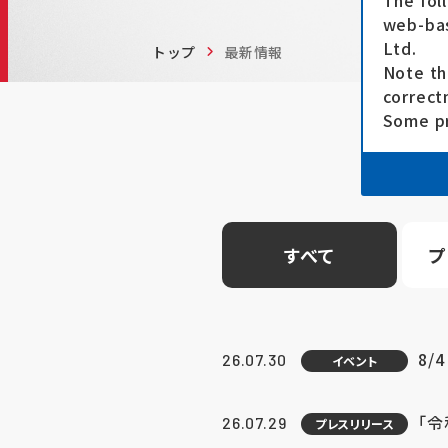
The fol
web-bas
Ltd.
トップ
最新情報
Note th
correct
Some pr
すべて
プ
8/
26.07.30
イベント
「
26.07.29
プレスリリース