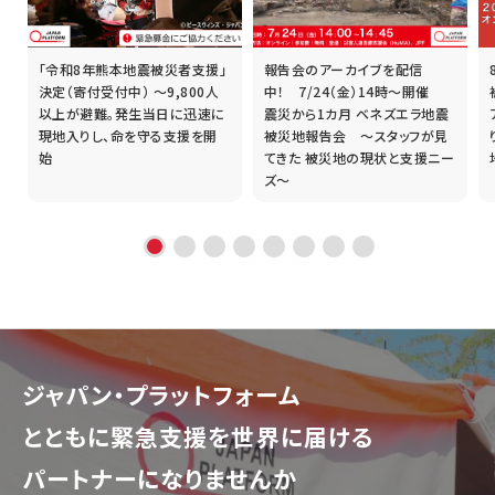
「令和8年熊本地震被災者支援」
報告会のアーカイブを配信
誰
決定（寄付受付中） ～9,800人
中！ 7/24（金）14時～開催
以上が避難。発生当日に迅速に
震災から1カ月 ベネズエラ地震
現地入りし、命を守る支援を開
被災地報告会 ～スタッフが見
始
てきた 被災地の現状と支援ニー
ズ～
ジャパン・プラットフォーム
とともに
緊急支援を世界に届ける
パートナーになりませんか