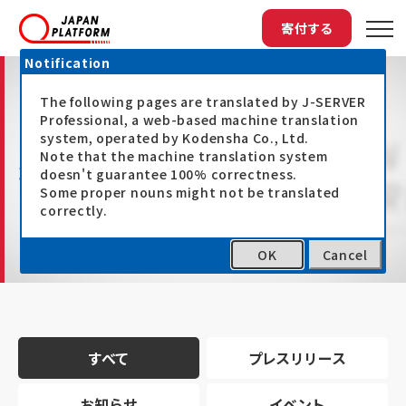
寄付する
Notification
The following pages are translated by J-SERVER
Professional, a web-based machine translation
system, operated by Kodensha Co., Ltd.
Note that the machine translation system
最新情報
doesn't guarantee 100% correctness.
Some proper nouns might not be translated
correctly.
OK
Cancel
トップ
最新情報
すべて
プレスリリース
お知らせ
イベント