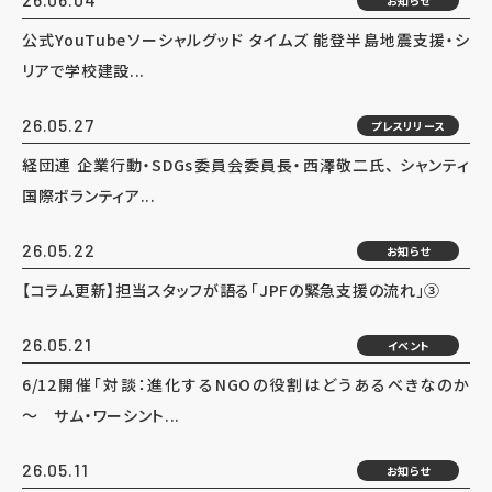
お知らせ
公式YouTubeソーシャルグッド タイムズ 能登半島地震支援・シ
リアで学校建設...
26.05.27
プレスリリース
経団連 企業行動・SDGs委員会委員長・西澤敬二氏、 シャンティ
国際ボランティア...
26.05.22
お知らせ
【コラム更新】担当スタッフが語る「JPFの緊急支援の流れ」③
26.05.21
イベント
6/12開催「対談：進化するNGOの役割はどうあるべきなのか
～ サム・ワーシント...
26.05.11
お知らせ