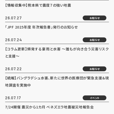
【情報収集中】熊本県で震度７の強い地震
26.07.27
お知らせ
「JPF 2025年度 年次報告書」発行のお知らせ
26.07.24
お知らせ
【コラム更新】頻発する豪雨と水害 ～誰もが向き合う災害リスク
と支援～
26.07.22
お知らせ
【続報】バングラデシュ水害、新たに世界の医療団が緊急支援＆現
地調査を実施中
26.07.17
イベント
7/24開催 震災から1カ月 ベネズエラ地震被災地報告会