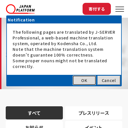
寄付する
Notification
The following pages are translated by J-SERVER
Professional, a web-based machine translation
system, operated by Kodensha Co., Ltd.
Note that the machine translation system
最新情報
doesn't guarantee 100% correctness.
Some proper nouns might not be translated
correctly.
OK
Cancel
トップ
最新情報
すべて
プレスリリース
お知らせ
イベント