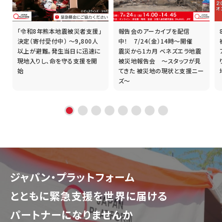
「令和8年熊本地震被災者支援」
報告会のアーカイブを配信
誰
決定（寄付受付中） ～9,800人
中！ 7/24（金）14時～開催
以上が避難。発生当日に迅速に
震災から1カ月 ベネズエラ地震
現地入りし、命を守る支援を開
被災地報告会 ～スタッフが見
始
てきた 被災地の現状と支援ニー
ズ～
ジャパン・プラットフォーム
とともに
緊急支援を世界に届ける
パートナーになりませんか