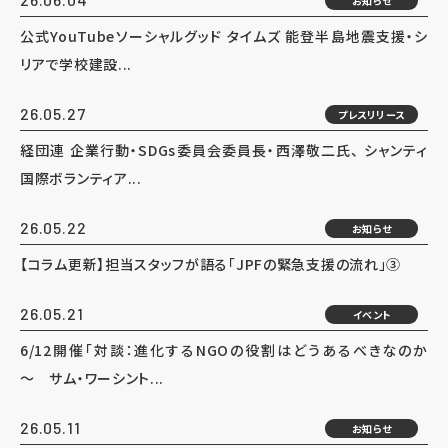
お知らせ
公式YouTubeソーシャルグッド タイムズ 能登半島地震支援・シ
リアで学校建設...
26.05.27
プレスリリース
経団連 企業行動・SDGs委員会委員長・西澤敬二氏、 シャンティ
国際ボランティア...
26.05.22
お知らせ
【コラム更新】担当スタッフが語る「JPFの緊急支援の流れ」③
26.05.21
イベント
6/12開催「対談：進化するNGOの役割はどうあるべきなのか
～ サム・ワーシント...
26.05.11
お知らせ