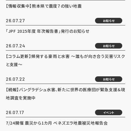
【情報収集中】熊本県で震度７の強い地震
26.07.27
お知らせ
「JPF 2025年度 年次報告書」発行のお知らせ
26.07.24
お知らせ
【コラム更新】頻発する豪雨と水害 ～誰もが向き合う災害リスク
と支援～
26.07.22
お知らせ
【続報】バングラデシュ水害、新たに世界の医療団が緊急支援＆現
地調査を実施中
26.07.17
イベント
7/24開催 震災から1カ月 ベネズエラ地震被災地報告会