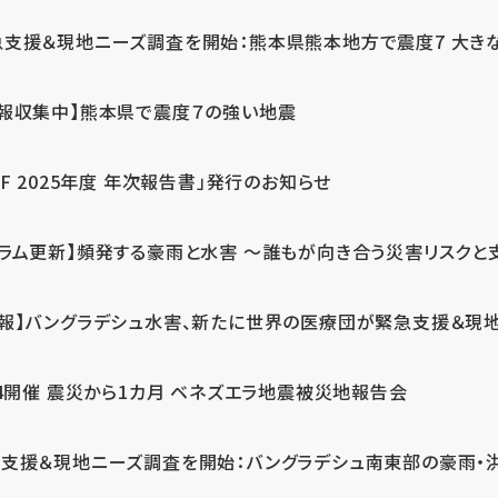
急支援＆現地ニーズ調査を開始：熊本県熊本地方で震度7 大き
情報収集中】熊本県で震度７の強い地震
PF 2025年度 年次報告書」発行のお知らせ
コラム更新】頻発する豪雨と水害 ～誰もが向き合う災害リスクと
続報】バングラデシュ水害、新たに世界の医療団が緊急支援＆現
24開催 震災から1カ月 ベネズエラ地震被災地報告会
支援＆現地ニーズ調査を開始：バングラデシュ南東部の豪雨・洪水被