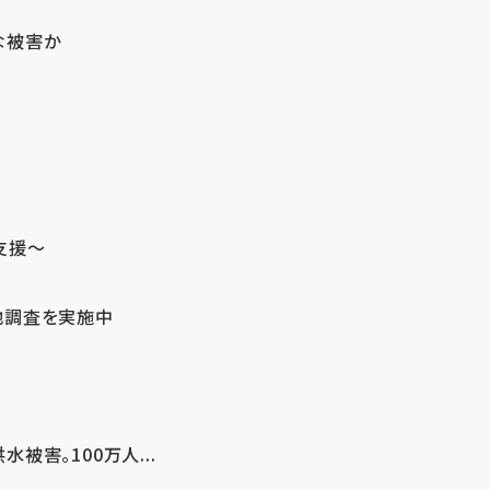
な被害か
支援～
地調査を実施中
害。100万人...