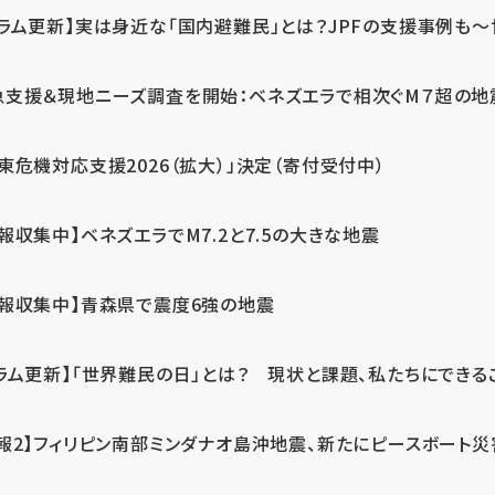
ラム更新】実は身近な「国内避難民」とは？JPFの支援事例も～世
急支援＆現地ニーズ調査を開始：ベネズエラで相次ぐM７超の
東危機対応支援2026（拡大）」決定（寄付受付中）
報収集中】ベネズエラでM7.2と7.5の大きな地震
情報収集中】青森県で震度6強の地震
ラム更新】「世界難民の日」とは？ 現状と課題、私たちにできる
報2】フィリピン南部ミンダナオ島沖地震、新たにピースボート災害