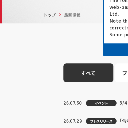
The fol
web-bas
Ltd.
トップ
最新情報
Note th
correct
Some pr
すべて
プ
8/
26.07.30
イベント
「
26.07.29
プレスリリース