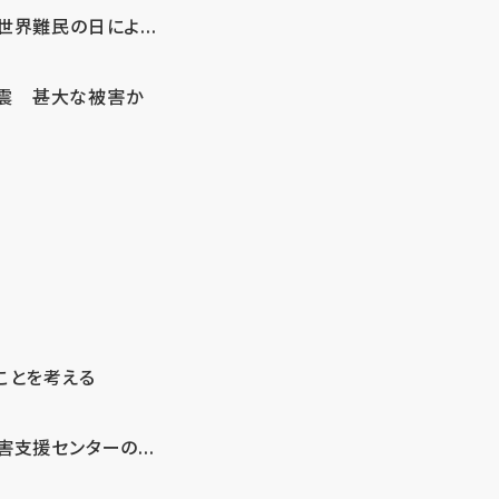
界難民の日によ...
地震 甚大な被害か
ことを考える
支援センターの...