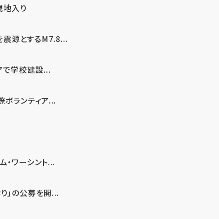
現地入り
とするM7.8...
で学校建設...
ボランティア...
・ワーシント...
」の公募を開...