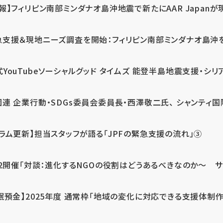
報】フィリピン南部ミンダナオ島沖地震で新たにAAR Japanが
支援＆現地ニーズ調査を開始：フィリピン南部ミンダナオ島沖を震源
式YouTubeソーシャルグッド タイムズ 能登半島地震支援・シリア
連 企業行動・SDGs委員会委員長・西澤敬二氏、 シャンティ国際
コラム更新】担当スタッフが語る「JPFの緊急支援の流れ」③
12開催「対談：進化するNGOの役割はどうあるべきなのか～ サム
眠預金】2025年度 通常枠「地域の変化に対応できる支援体制作り