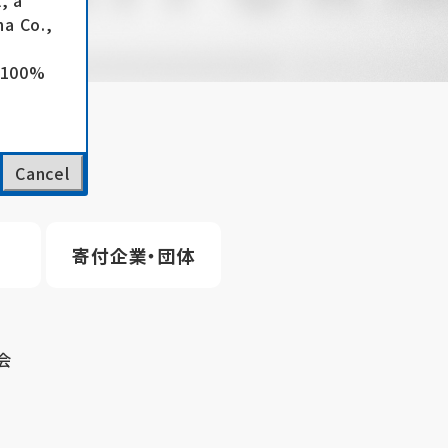
, a
a Co.,
e 100%
Cancel
寄付企業・団体
会