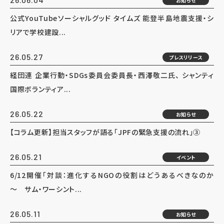
お知らせ
公式YouTubeソーシャルグッド タイムズ 能登半島地震支援・シ
リアで学校建設...
26.05.27
プレスリリース
経団連 企業行動・SDGs委員会委員長・西澤敬二氏、 シャンティ
国際ボランティア...
26.05.22
お知らせ
【コラム更新】担当スタッフが語る「JPFの緊急支援の流れ」③
26.05.21
イベント
6/12開催「対談：進化するNGOの役割はどうあるべきなのか
～ サム・ワーシント...
26.05.11
お知らせ