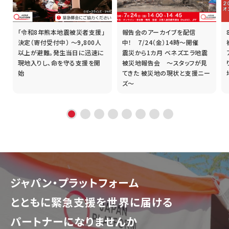
「令和8年熊本地震被災者支援」
報告会のアーカイブを配信
誰
決定（寄付受付中） ～9,800人
中！ 7/24（金）14時～開催
以上が避難。発生当日に迅速に
震災から1カ月 ベネズエラ地震
現地入りし、命を守る支援を開
被災地報告会 ～スタッフが見
始
てきた 被災地の現状と支援ニー
ズ～
ジャパン・プラットフォーム
とともに
緊急支援を世界に届ける
パートナーになりませんか