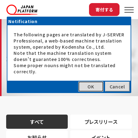
寄付する
Notification
The following pages are translated by J-SERVER
Professional, a web-based machine translation
system, operated by Kodensha Co., Ltd.
Note that the machine translation system
最新情報
doesn't guarantee 100% correctness.
Some proper nouns might not be translated
correctly.
OK
Cancel
トップ
最新情報
すべて
プレスリリース
お知らせ
イベント