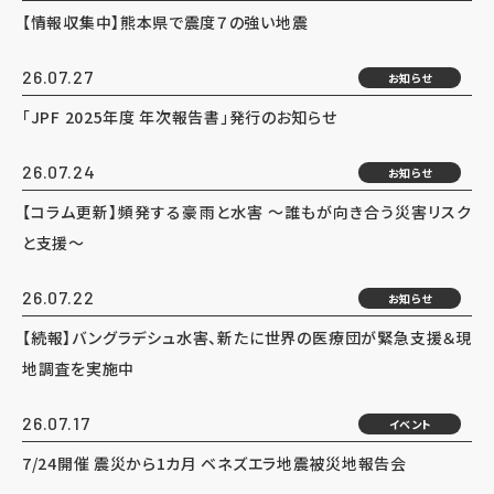
【情報収集中】熊本県で震度７の強い地震
26.07.27
お知らせ
「JPF 2025年度 年次報告書」発行のお知らせ
26.07.24
お知らせ
【コラム更新】頻発する豪雨と水害 ～誰もが向き合う災害リスク
と支援～
26.07.22
お知らせ
【続報】バングラデシュ水害、新たに世界の医療団が緊急支援＆現
地調査を実施中
26.07.17
イベント
7/24開催 震災から1カ月 ベネズエラ地震被災地報告会