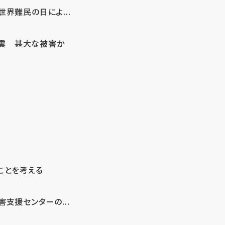
界難民の日によ...
地震 甚大な被害か
ことを考える
支援センターの...