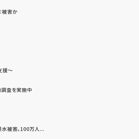
な被害か
支援～
地調査を実施中
害。100万人...