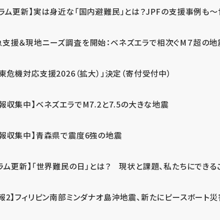
ラム更新】実は身近な「国内避難民」とは？JPFの支援事例も～世
急支援＆現地ニーズ調査を開始：ベネズエラで相次ぐM７超の
東危機対応支援2026（拡大）」決定（寄付受付中）
報収集中】ベネズエラでM7.2と7.5の大きな地震
情報収集中】青森県で震度6強の地震
ラム更新】「世界難民の日」とは？ 現状と課題、私たちにできる
報2】フィリピン南部ミンダナオ島沖地震、新たにピースボート災害