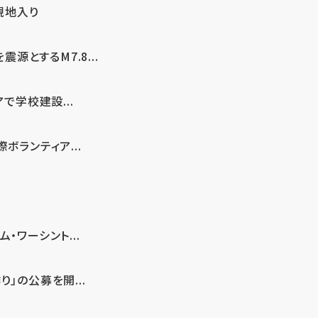
現地入り
とするM7.8...
で学校建設...
ボランティア...
・ワーシント...
」の公募を開...