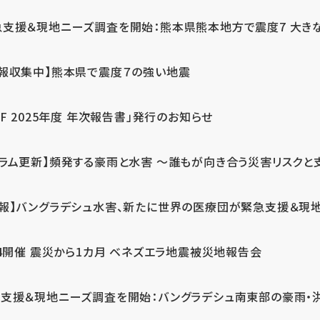
急支援＆現地ニーズ調査を開始：熊本県熊本地方で震度7 大き
情報収集中】熊本県で震度７の強い地震
PF 2025年度 年次報告書」発行のお知らせ
コラム更新】頻発する豪雨と水害 ～誰もが向き合う災害リスクと
続報】バングラデシュ水害、新たに世界の医療団が緊急支援＆現
24開催 震災から1カ月 ベネズエラ地震被災地報告会
支援＆現地ニーズ調査を開始：バングラデシュ南東部の豪雨・洪水被