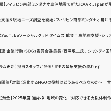
報】フィリピン南部ミンダナオ島沖地震で新たにAAR Japanが
支援＆現地ニーズ調査を開始：フィリピン南部ミンダナオ島沖を震源
式YouTubeソーシャルグッド タイムズ 能登半島地震支援・シリア
連 企業行動・SDGs委員会委員長・西澤敬二氏、 シャンティ国際
コラム更新】担当スタッフが語る「JPFの緊急支援の流れ」③
12開催「対談：進化するNGOの役割はどうあるべきなのか～ サム
眠預金】2025年度 通常枠「地域の変化に対応できる支援体制作り