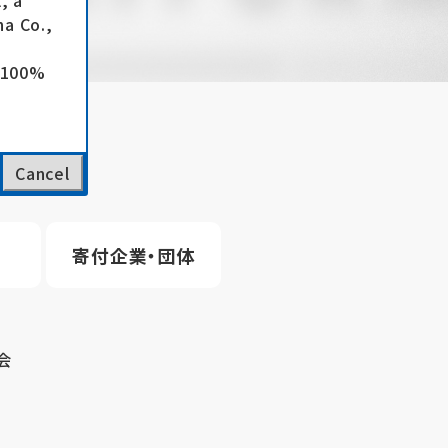
, a
a Co.,
e 100%
Cancel
寄付企業・団体
会