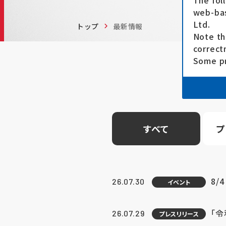
The fol
web-bas
Ltd.
トップ
最新情報
Note th
correct
Some pr
すべて
プ
8/
26.07.30
イベント
「
26.07.29
プレスリリース