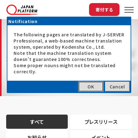
寄付する
Notification
The following pages are translated by J-SERVER
Professional, a web-based machine translation
system, operated by Kodensha Co., Ltd.
Note that the machine translation system
最新情報
doesn't guarantee 100% correctness.
Some proper nouns might not be translated
correctly.
OK
Cancel
トップ
最新情報
すべて
プレスリリース
お知らせ
イベント