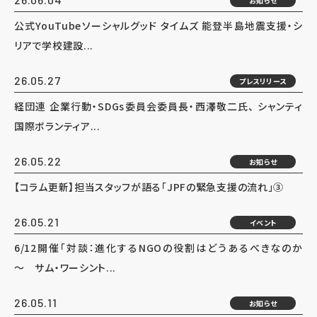
お知らせ
公式YouTubeソーシャルグッド タイムズ 能登半島地震支援・シ
リアで学校建設...
26.05.27
プレスリリース
経団連 企業行動・SDGs委員会委員長・西澤敬二氏、 シャンティ
国際ボランティア...
26.05.22
お知らせ
【コラム更新】担当スタッフが語る「JPFの緊急支援の流れ」③
26.05.21
イベント
6/12開催「対談：進化するNGOの役割はどうあるべきなのか
～ サム・ワーシント...
26.05.11
お知らせ