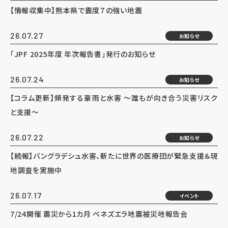
【情報収集中】熊本県で震度７の強い地震
26.07.27
お知らせ
「JPF 2025年度 年次報告書」発行のお知らせ
26.07.24
お知らせ
【コラム更新】頻発する豪雨と水害 ～誰もが向き合う災害リスク
と支援～
26.07.22
お知らせ
【続報】バングラデシュ水害、新たに世界の医療団が緊急支援＆現
地調査を実施中
26.07.17
イベント
7/24開催 震災から1カ月 ベネズエラ地震被災地報告会