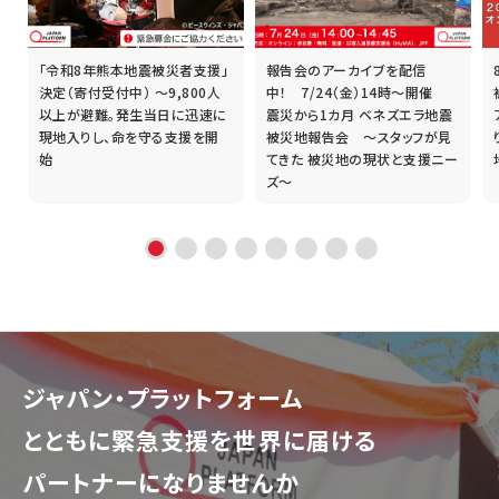
「令和8年熊本地震被災者支援」
報告会のアーカイブを配信
誰
決定（寄付受付中） ～9,800人
中！ 7/24（金）14時～開催
以上が避難。発生当日に迅速に
震災から1カ月 ベネズエラ地震
現地入りし、命を守る支援を開
被災地報告会 ～スタッフが見
始
てきた 被災地の現状と支援ニー
ズ～
ジャパン・プラットフォーム
とともに
緊急支援を世界に届ける
パートナーになりませんか