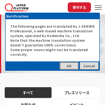
寄付する
Notification
The following pages are translated by J-SERVER
Professional, a web-based machine translation
system, operated by Kodensha Co., Ltd.
Note that the machine translation system
最新情報
doesn't guarantee 100% correctness.
Some proper nouns might not be translated
correctly.
OK
Cancel
トップ
最新情報
すべて
プレスリリース
お知らせ
イベント