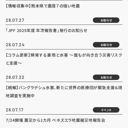
【情報収集中】熊本県で震度７の強い地震
26.07.27
お知らせ
「JPF 2025年度 年次報告書」発行のお知らせ
26.07.24
お知らせ
【コラム更新】頻発する豪雨と水害 ～誰もが向き合う災害リスク
と支援～
26.07.22
お知らせ
【続報】バングラデシュ水害、新たに世界の医療団が緊急支援＆現
地調査を実施中
26.07.17
イベント
7/24開催 震災から1カ月 ベネズエラ地震被災地報告会