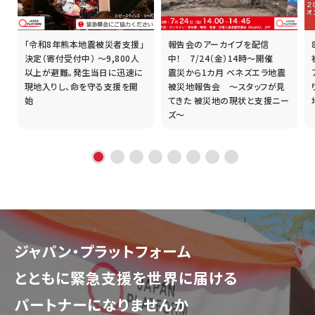
「令和8年熊本地震被災者支援」
報告会のアーカイブを配信
誰
決定（寄付受付中） ～9,800人
中！ 7/24（金）14時～開催
以上が避難。発生当日に迅速に
震災から1カ月 ベネズエラ地震
現地入りし、命を守る支援を開
被災地報告会 ～スタッフが見
始
てきた 被災地の現状と支援ニー
ズ～
ジャパン・プラットフォーム
とともに
緊急支援を世界に届ける
パートナーになりませんか