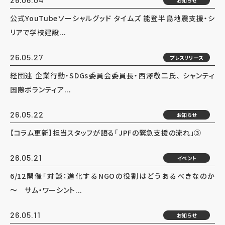
お知らせ
公式YouTubeソーシャルグッド タイムズ 能登半島地震支援・シ
リアで学校建設...
26.05.27
プレスリリース
経団連 企業行動・SDGs委員会委員長・西澤敬二氏、 シャンティ
国際ボランティア...
26.05.22
お知らせ
【コラム更新】担当スタッフが語る「JPFの緊急支援の流れ」③
26.05.21
イベント
6/12開催「対談：進化するNGOの役割はどうあるべきなのか
～ サム・ワーシント...
26.05.11
お知らせ