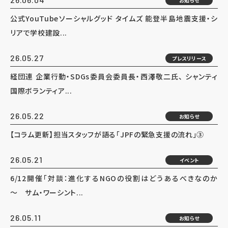
お知らせ
公式YouTubeソーシャルグッド タイムズ 能登半島地震支援・シ
リアで学校建設...
26.05.27
プレスリリース
経団連 企業行動・SDGs委員会委員長・西澤敬二氏、 シャンティ
国際ボランティア...
26.05.22
お知らせ
【コラム更新】担当スタッフが語る「JPFの緊急支援の流れ」③
26.05.21
イベント
6/12開催「対談：進化するNGOの役割はどうあるべきなのか
～ サム・ワーシント...
26.05.11
お知らせ