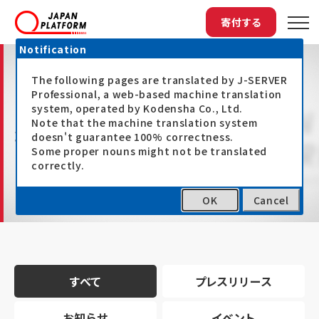
寄付する
Notification
The following pages are translated by J-SERVER
Professional, a web-based machine translation
system, operated by Kodensha Co., Ltd.
Note that the machine translation system
最新情報
doesn't guarantee 100% correctness.
Some proper nouns might not be translated
correctly.
OK
Cancel
トップ
最新情報
すべて
プレスリリース
お知らせ
イベント