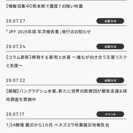
【情報収集中】熊本県で震度７の強い地震
26.07.27
お知らせ
「JPF 2025年度 年次報告書」発行のお知らせ
26.07.24
お知らせ
【コラム更新】頻発する豪雨と水害 ～誰もが向き合う災害リスク
と支援～
26.07.22
お知らせ
【続報】バングラデシュ水害、新たに世界の医療団が緊急支援＆現
地調査を実施中
26.07.17
イベント
7/24開催 震災から1カ月 ベネズエラ地震被災地報告会