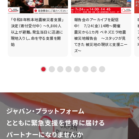
「令和8年熊本地震被災者支援」
報告会のアーカイブを配信
誰
決定（寄付受付中） ～9,800人
中！ 7/24（金）14時～開催
以上が避難。発生当日に迅速に
震災から1カ月 ベネズエラ地震
現地入りし、命を守る支援を開
被災地報告会 ～スタッフが見
始
てきた 被災地の現状と支援ニー
ズ～
ジャパン・プラットフォーム
とともに
緊急支援を世界に届ける
パートナーになりませんか