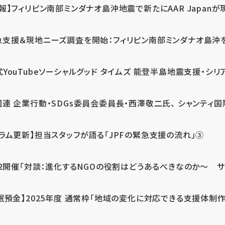
報】フィリピン南部ミンダナオ島沖地震で新たにAAR Japanが
支援＆現地ニーズ調査を開始：フィリピン南部ミンダナオ島沖を震源
式YouTubeソーシャルグッド タイムズ 能登半島地震支援・シリア
連 企業行動・SDGs委員会委員長・西澤敬二氏、 シャンティ国際
コラム更新】担当スタッフが語る「JPFの緊急支援の流れ」③
12開催「対談：進化するNGOの役割はどうあるべきなのか～ サム
眠預金】2025年度 通常枠「地域の変化に対応できる支援体制作り