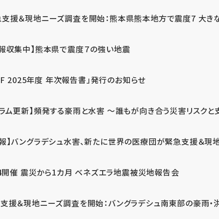
急支援＆現地ニーズ調査を開始：熊本県熊本地方で震度7 大き
情報収集中】熊本県で震度７の強い地震
PF 2025年度 年次報告書」発行のお知らせ
コラム更新】頻発する豪雨と水害 ～誰もが向き合う災害リスクと
続報】バングラデシュ水害、新たに世界の医療団が緊急支援＆現
24開催 震災から1カ月 ベネズエラ地震被災地報告会
支援＆現地ニーズ調査を開始：バングラデシュ南東部の豪雨・洪水被