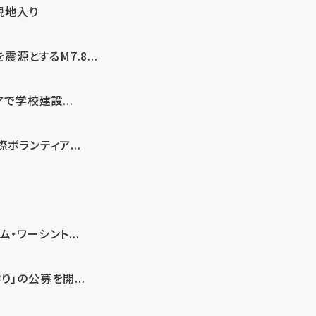
現地入り
とするM7.8...
で学校建設...
ボランティア...
・ワーシント...
」の公募を開...