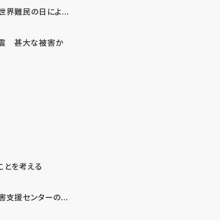
界難民の日によ...
地震 甚大な被害か
ことを考える
支援センターの...