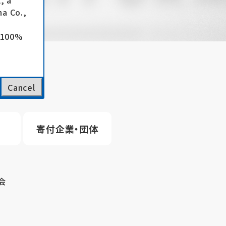
, a
a Co.,
e 100%
Cancel
寄付企業・団体
会