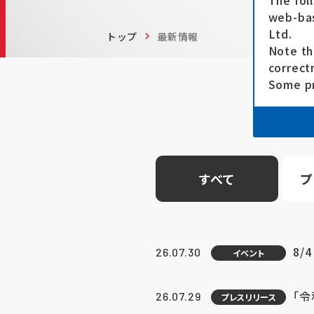
The fol
web-bas
Ltd.
トップ
最新情報
Note th
correct
Some pr
すべて
プ
8/
26.07.30
イベント
「
26.07.29
プレスリリース