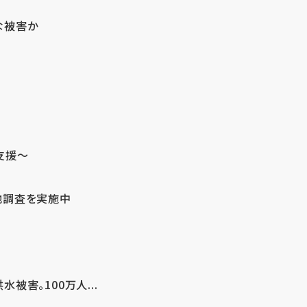
な被害か
支援～
地調査を実施中
害。100万人...