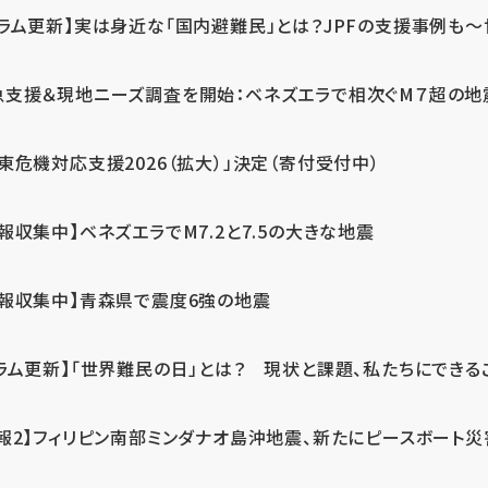
ラム更新】実は身近な「国内避難民」とは？JPFの支援事例も～世
急支援＆現地ニーズ調査を開始：ベネズエラで相次ぐM７超の
東危機対応支援2026（拡大）」決定（寄付受付中）
報収集中】ベネズエラでM7.2と7.5の大きな地震
情報収集中】青森県で震度6強の地震
ラム更新】「世界難民の日」とは？ 現状と課題、私たちにできる
報2】フィリピン南部ミンダナオ島沖地震、新たにピースボート災害