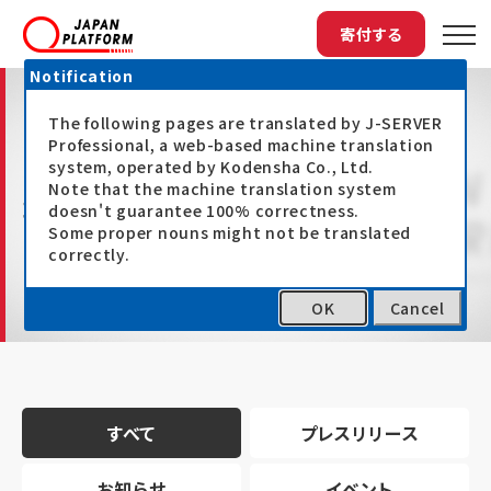
寄付する
Notification
The following pages are translated by J-SERVER
Professional, a web-based machine translation
system, operated by Kodensha Co., Ltd.
Note that the machine translation system
最新情報
doesn't guarantee 100% correctness.
Some proper nouns might not be translated
correctly.
OK
Cancel
トップ
最新情報
すべて
プレスリリース
お知らせ
イベント