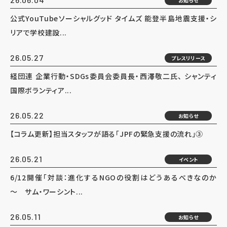
お知らせ
公式YouTubeソーシャルグッド タイムズ 能登半島地震支援・シ
リアで学校建設...
26.05.27
プレスリリース
経団連 企業行動・SDGs委員会委員長・西澤敬二氏、 シャンティ
国際ボランティア...
26.05.22
お知らせ
【コラム更新】担当スタッフが語る「JPFの緊急支援の流れ」③
26.05.21
イベント
6/12開催「対談：進化するNGOの役割はどうあるべきなのか
～ サム・ワーシント...
26.05.11
お知らせ