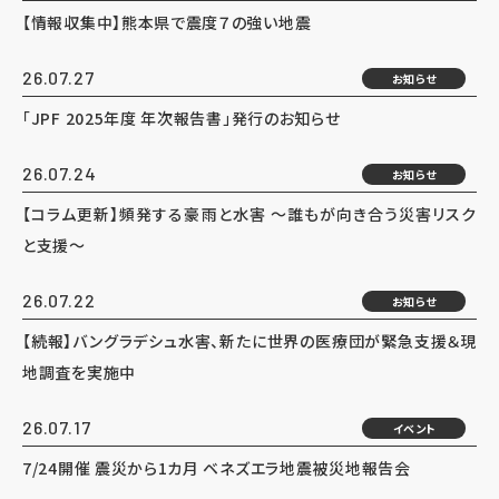
【情報収集中】熊本県で震度７の強い地震
26.07.27
お知らせ
「JPF 2025年度 年次報告書」発行のお知らせ
26.07.24
お知らせ
【コラム更新】頻発する豪雨と水害 ～誰もが向き合う災害リスク
と支援～
26.07.22
お知らせ
【続報】バングラデシュ水害、新たに世界の医療団が緊急支援＆現
地調査を実施中
26.07.17
イベント
7/24開催 震災から1カ月 ベネズエラ地震被災地報告会