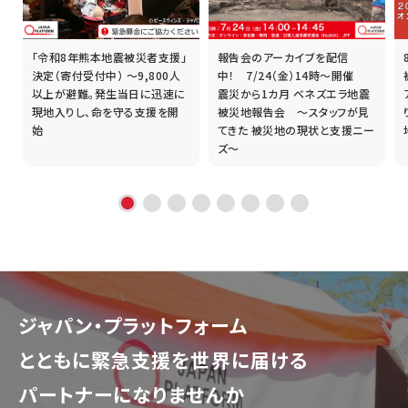
「令和8年熊本地震被災者支援」
報告会のアーカイブを配信
誰
決定（寄付受付中） ～9,800人
中！ 7/24（金）14時～開催
以上が避難。発生当日に迅速に
震災から1カ月 ベネズエラ地震
現地入りし、命を守る支援を開
被災地報告会 ～スタッフが見
始
てきた 被災地の現状と支援ニー
ズ～
ジャパン・プラットフォーム
とともに
緊急支援を世界に届ける
パートナーになりませんか