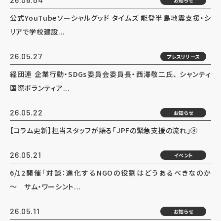
お知らせ
公式YouTubeソーシャルグッド タイムズ 能登半島地震支援・シ
リアで学校建設...
26.05.27
プレスリリース
経団連 企業行動・SDGs委員会委員長・西澤敬二氏、 シャンティ
国際ボランティア...
26.05.22
お知らせ
【コラム更新】担当スタッフが語る「JPFの緊急支援の流れ」③
26.05.21
イベント
6/12開催「対談：進化するNGOの役割はどうあるべきなのか
～ サム・ワーシント...
26.05.11
お知らせ