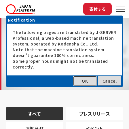
寄付する
Notification
The following pages are translated by J-SERVER
Professional, a web-based machine translation
system, operated by Kodensha Co., Ltd.
Note that the machine translation system
最新情報
doesn't guarantee 100% correctness.
Some proper nouns might not be translated
correctly.
OK
Cancel
トップ
最新情報
すべて
プレスリリース
お知らせ
イベント