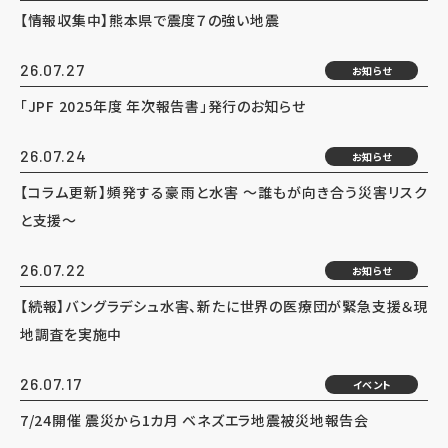
【情報収集中】熊本県で震度７の強い地震
26.07.27
お知らせ
「JPF 2025年度 年次報告書」発行のお知らせ
26.07.24
お知らせ
【コラム更新】頻発する豪雨と水害 ～誰もが向き合う災害リスク
と支援～
26.07.22
お知らせ
【続報】バングラデシュ水害、新たに世界の医療団が緊急支援＆現
地調査を実施中
26.07.17
イベント
7/24開催 震災から1カ月 ベネズエラ地震被災地報告会