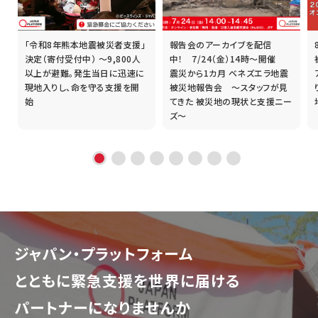
「令和8年熊本地震被災者支援」
報告会のアーカイブを配信
誰
決定（寄付受付中） ～9,800人
中！ 7/24（金）14時～開催
以上が避難。発生当日に迅速に
震災から1カ月 ベネズエラ地震
現地入りし、命を守る支援を開
被災地報告会 ～スタッフが見
始
てきた 被災地の現状と支援ニー
ズ～
ジャパン・プラットフォーム
とともに
緊急支援を世界に届ける
パートナーになりませんか