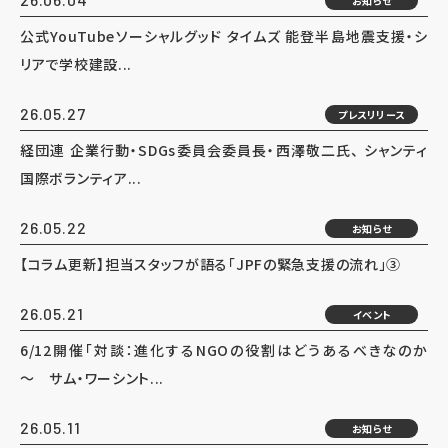
お知らせ
公式YouTubeソーシャルグッド タイムズ 能登半島地震支援・シ
リアで学校建設...
26.05.27
プレスリリース
経団連 企業行動・SDGs委員会委員長・西澤敬二氏、 シャンティ
国際ボランティア...
26.05.22
お知らせ
【コラム更新】担当スタッフが語る「JPFの緊急支援の流れ」③
26.05.21
イベント
6/12開催「対談：進化するNGOの役割はどうあるべきなのか
～ サム・ワーシント...
26.05.11
お知らせ