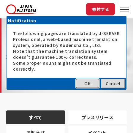
寄付する
Notification
The following pages are translated by J-SERVER
Professional, a web-based machine translation
system, operated by Kodensha Co., Ltd.
Note that the machine translation system
最新情報
doesn't guarantee 100% correctness.
Some proper nouns might not be translated
correctly.
OK
Cancel
トップ
最新情報
すべて
プレスリリース
お知らせ
イベント