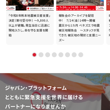
「令和8年熊本地震被災者支援」
報告会のアーカイブを配信
誰
決定（寄付受付中） ～9,800人
中！ 7/24（金）14時～開催
以上が避難。発生当日に迅速に
震災から1カ月 ベネズエラ地震
現地入りし、命を守る支援を開
被災地報告会 ～スタッフが見
始
てきた 被災地の現状と支援ニー
ズ～
ジャパン・プラットフォーム
とともに
緊急支援を世界に届ける
パートナーになりませんか