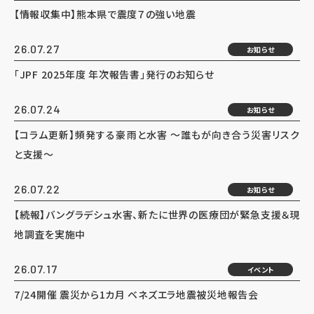
【情報収集中】熊本県で震度７の強い地震
26.07.27
お知らせ
「JPF 2025年度 年次報告書」発行のお知らせ
26.07.24
お知らせ
【コラム更新】頻発する豪雨と水害 ～誰もが向き合う災害リスク
と支援～
26.07.22
お知らせ
【続報】バングラデシュ水害、新たに世界の医療団が緊急支援＆現
地調査を実施中
26.07.17
イベント
7/24開催 震災から1カ月 ベネズエラ地震被災地報告会