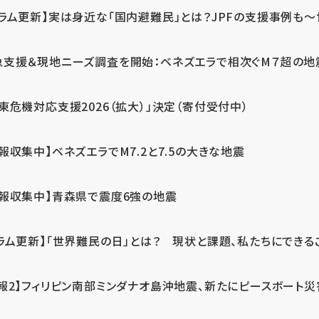
ラム更新】実は身近な「国内避難民」とは？JPFの支援事例も～世
急支援＆現地ニーズ調査を開始：ベネズエラで相次ぐM７超の
東危機対応支援2026（拡大）」決定（寄付受付中）
報収集中】ベネズエラでM7.2と7.5の大きな地震
情報収集中】青森県で震度6強の地震
ラム更新】「世界難民の日」とは？ 現状と課題、私たちにできる
報2】フィリピン南部ミンダナオ島沖地震、新たにピースボート災害