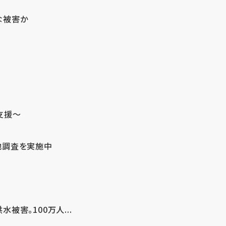
な被害か
支援～
地調査を実施中
害。100万人...