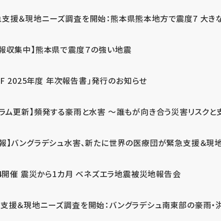
急支援＆現地ニーズ調査を開始：熊本県熊本地方で震度7 大き
情報収集中】熊本県で震度７の強い地震
PF 2025年度 年次報告書」発行のお知らせ
コラム更新】頻発する豪雨と水害 ～誰もが向き合う災害リスクと
続報】バングラデシュ水害、新たに世界の医療団が緊急支援＆現
24開催 震災から1カ月 ベネズエラ地震被災地報告会
支援＆現地ニーズ調査を開始：バングラデシュ南東部の豪雨・洪水被