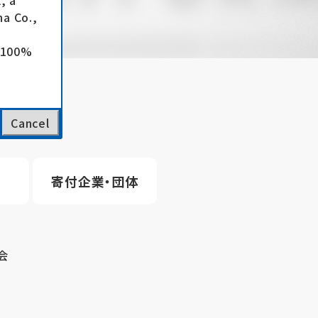
, a
a Co.,
e 100%
Cancel
寄付企業・団体
会