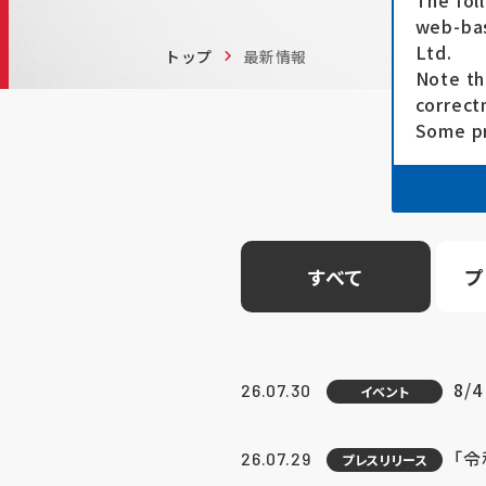
The fol
web-bas
Ltd.
トップ
最新情報
Note th
correct
Some pr
すべて
プ
8/
26.07.30
イベント
「
26.07.29
プレスリリース