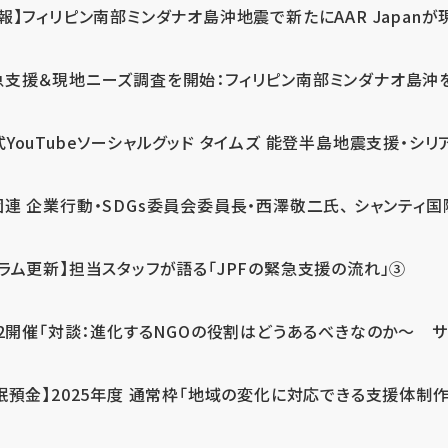
報】フィリピン南部ミンダナオ島沖地震で新たにAAR Japanが
支援＆現地ニーズ調査を開始：フィリピン南部ミンダナオ島沖を震源
式YouTubeソーシャルグッド タイムズ 能登半島地震支援・シリア
連 企業行動・SDGs委員会委員長・西澤敬二氏、 シャンティ国際
コラム更新】担当スタッフが語る「JPFの緊急支援の流れ」③
12開催「対談：進化するNGOの役割はどうあるべきなのか～ サム
眠預金】2025年度 通常枠「地域の変化に対応できる支援体制作り