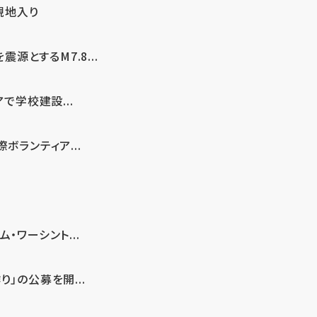
現地入り
とするM7.8...
で学校建設...
ボランティア...
・ワーシント...
」の公募を開...