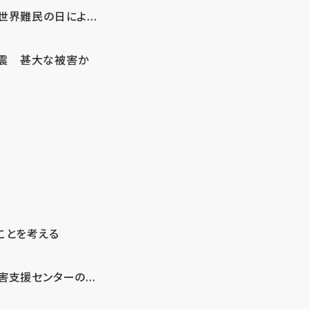
界難民の日によ...
地震 甚大な被害か
ことを考える
支援センターの...