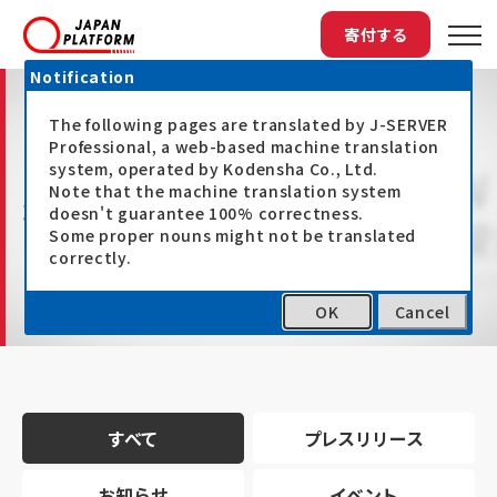
寄付する
Notification
The following pages are translated by J-SERVER
Professional, a web-based machine translation
system, operated by Kodensha Co., Ltd.
Note that the machine translation system
最新情報
doesn't guarantee 100% correctness.
Some proper nouns might not be translated
correctly.
OK
Cancel
トップ
最新情報
すべて
プレスリリース
お知らせ
イベント