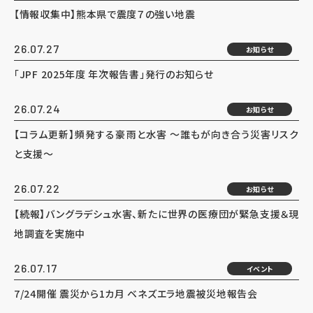
【情報収集中】熊本県で震度７の強い地震
26.07.27
お知らせ
「JPF 2025年度 年次報告書」発行のお知らせ
26.07.24
お知らせ
【コラム更新】頻発する豪雨と水害 ～誰もが向き合う災害リスク
と支援～
26.07.22
お知らせ
【続報】バングラデシュ水害、新たに世界の医療団が緊急支援＆現
地調査を実施中
26.07.17
イベント
7/24開催 震災から1カ月 ベネズエラ地震被災地報告会