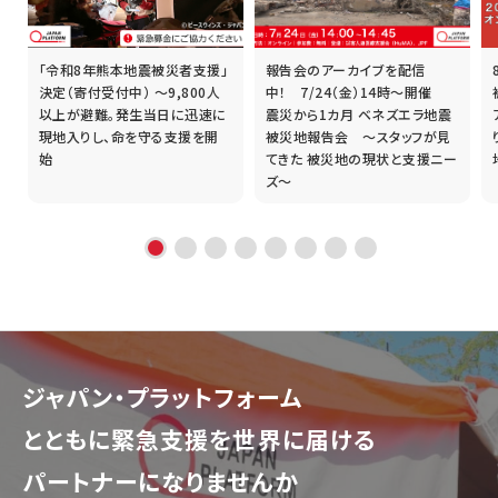
「令和8年熊本地震被災者支援」
報告会のアーカイブを配信
誰
決定（寄付受付中） ～9,800人
中！ 7/24（金）14時～開催
以上が避難。発生当日に迅速に
震災から1カ月 ベネズエラ地震
現地入りし、命を守る支援を開
被災地報告会 ～スタッフが見
始
てきた 被災地の現状と支援ニー
ズ～
ジャパン・プラットフォーム
とともに
緊急支援を世界に届ける
パートナーになりませんか