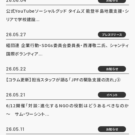
お知らせ
公式YouTubeソーシャルグッド タイムズ 能登半島地震支援・シ
リアで学校建設...
26.05.27
プレスリリース
経団連 企業行動・SDGs委員会委員長・西澤敬二氏、 シャンティ
国際ボランティア...
26.05.22
お知らせ
【コラム更新】担当スタッフが語る「JPFの緊急支援の流れ」③
26.05.21
イベント
6/12開催「対談：進化するNGOの役割はどうあるべきなのか
～ サム・ワーシント...
26.05.11
お知らせ