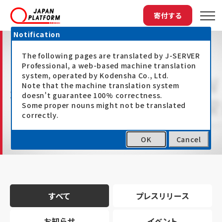
寄付する
Notification
The following pages are translated by J-SERVER
Professional, a web-based machine translation
system, operated by Kodensha Co., Ltd.
Note that the machine translation system
最新情報
doesn't guarantee 100% correctness.
Some proper nouns might not be translated
correctly.
OK
Cancel
トップ
最新情報
すべて
プレスリリース
お知らせ
イベント