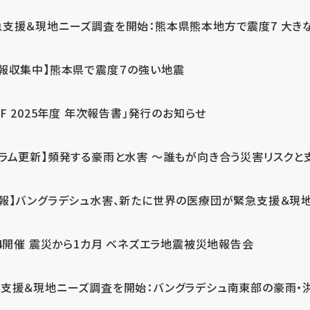
急支援＆現地ニーズ調査を開始：熊本県熊本地方で震度7 大き
情報収集中】熊本県で震度７の強い地震
PF 2025年度 年次報告書」発行のお知らせ
コラム更新】頻発する豪雨と水害 ～誰もが向き合う災害リスクと
続報】バングラデシュ水害、新たに世界の医療団が緊急支援＆現
24開催 震災から1カ月 ベネズエラ地震被災地報告会
支援＆現地ニーズ調査を開始：バングラデシュ南東部の豪雨・洪水被