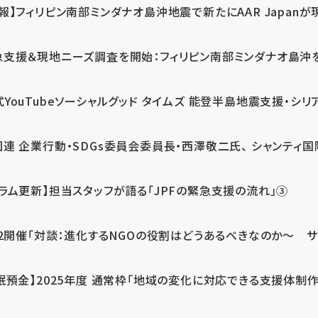
報】フィリピン南部ミンダナオ島沖地震で新たにAAR Japanが
支援＆現地ニーズ調査を開始：フィリピン南部ミンダナオ島沖を震源
式YouTubeソーシャルグッド タイムズ 能登半島地震支援・シリア
連 企業行動・SDGs委員会委員長・西澤敬二氏、 シャンティ国際
コラム更新】担当スタッフが語る「JPFの緊急支援の流れ」③
12開催「対談：進化するNGOの役割はどうあるべきなのか～ サム
眠預金】2025年度 通常枠「地域の変化に対応できる支援体制作り