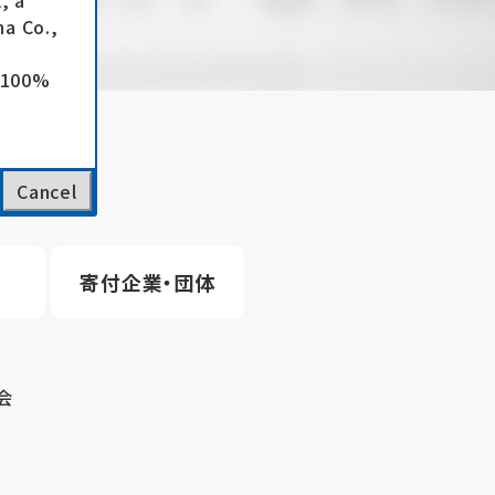
, a
a Co.,
e 100%
Cancel
寄付企業・団体
会