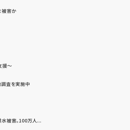
な被害か
支援～
地調査を実施中
害。100万人...