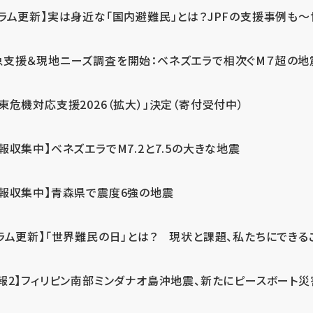
ラム更新】実は身近な「国内避難民」とは？JPFの支援事例も～世
急支援＆現地ニーズ調査を開始：ベネズエラで相次ぐM７超の
東危機対応支援2026（拡大）」決定（寄付受付中）
報収集中】ベネズエラでM7.2と7.5の大きな地震
情報収集中】青森県で震度6強の地震
ラム更新】「世界難民の日」とは？ 現状と課題、私たちにできる
報2】フィリピン南部ミンダナオ島沖地震、新たにピースボート災害