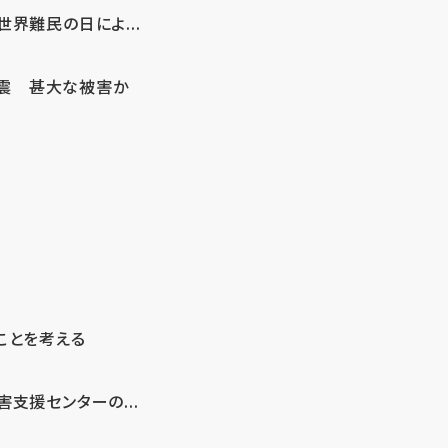
界難民の日によ...
地震 甚大な被害か
ことを考える
支援センターの...