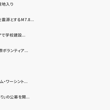
現地入り
とするM7.8...
で学校建設...
ボランティア...
・ワーシント...
」の公募を開...