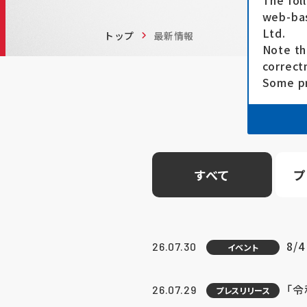
The fol
web-bas
Ltd.
トップ
最新情報
Note th
correct
Some pr
すべて
プ
8/
26.07.30
イベント
「
26.07.29
プレスリリース