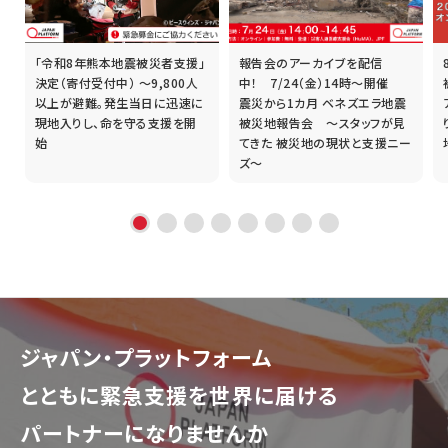
「令和8年熊本地震被災者支援」
報告会のアーカイブを配信
誰
決定（寄付受付中） ～9,800人
中！ 7/24（金）14時～開催
以上が避難。発生当日に迅速に
震災から1カ月 ベネズエラ地震
現地入りし、命を守る支援を開
被災地報告会 ～スタッフが見
始
てきた 被災地の現状と支援ニー
ズ～
ジャパン・プラットフォーム
とともに
緊急支援を世界に届ける
パートナーになりませんか