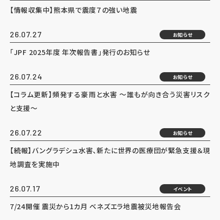
【情報収集中】熊本県で震度７の強い地震
26.07.27
お知らせ
「JPF 2025年度 年次報告書」発行のお知らせ
26.07.24
お知らせ
【コラム更新】頻発する豪雨と水害 ～誰もが向き合う災害リスク
と支援～
26.07.22
お知らせ
【続報】バングラデシュ水害、新たに世界の医療団が緊急支援＆現
地調査を実施中
26.07.17
イベント
7/24開催 震災から1カ月 ベネズエラ地震被災地報告会