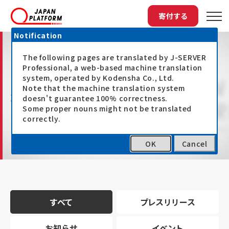
寄付する
Notification
The following pages are translated by J-SERVER
Professional, a web-based machine translation
system, operated by Kodensha Co., Ltd.
Note that the machine translation system
最新情報
doesn't guarantee 100% correctness.
Some proper nouns might not be translated
correctly.
OK
Cancel
トップ
最新情報
すべて
プレスリリース
お知らせ
イベント