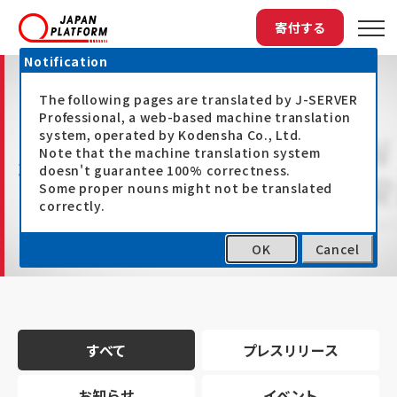
寄付する
Notification
The following pages are translated by J-SERVER
Professional, a web-based machine translation
system, operated by Kodensha Co., Ltd.
Note that the machine translation system
最新情報
doesn't guarantee 100% correctness.
Some proper nouns might not be translated
correctly.
OK
Cancel
トップ
最新情報
すべて
プレスリリース
お知らせ
イベント