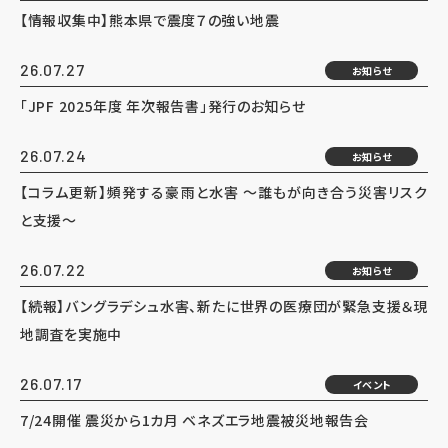
【情報収集中】熊本県で震度７の強い地震
26.07.27
お知らせ
「JPF 2025年度 年次報告書」発行のお知らせ
26.07.24
お知らせ
【コラム更新】頻発する豪雨と水害 ～誰もが向き合う災害リスク
と支援～
26.07.22
お知らせ
【続報】バングラデシュ水害、新たに世界の医療団が緊急支援＆現
地調査を実施中
26.07.17
イベント
7/24開催 震災から1カ月 ベネズエラ地震被災地報告会