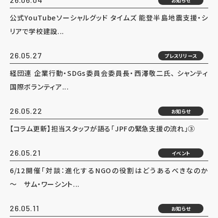
お知らせ
公式YouTubeソーシャルグッド タイムズ 能登半島地震支援・シ
リアで学校建設...
26.05.27
プレスリリース
経団連 企業行動・SDGs委員会委員長・西澤敬二氏、 シャンティ
国際ボランティア...
26.05.22
お知らせ
【コラム更新】担当スタッフが語る「JPFの緊急支援の流れ」③
26.05.21
イベント
6/12開催「対談：進化するNGOの役割はどうあるべきなのか
～ サム・ワーシント...
26.05.11
お知らせ