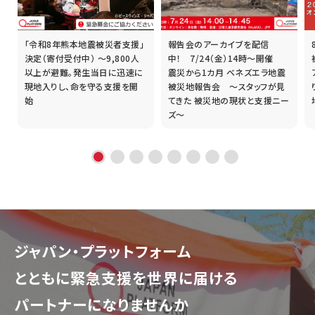
「令和8年熊本地震被災者支援」
報告会のアーカイブを配信
誰
決定（寄付受付中） ～9,800人
中！ 7/24（金）14時～開催
以上が避難。発生当日に迅速に
震災から1カ月 ベネズエラ地震
現地入りし、命を守る支援を開
被災地報告会 ～スタッフが見
始
てきた 被災地の現状と支援ニー
ズ～
ジャパン・プラットフォーム
とともに
緊急支援を世界に届ける
パートナーになりませんか