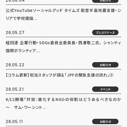
お知らせ
公式YouTubeソーシャルグッド タイムズ 能登半島地震支援・シ
リアで学校建設...
26.05.27
プレスリリース
経団連 企業行動・SDGs委員会委員長・西澤敬二氏、 シャンティ
国際ボランティア...
26.05.22
お知らせ
【コラム更新】担当スタッフが語る「JPFの緊急支援の流れ」③
26.05.21
イベント
6/12開催「対談：進化するNGOの役割はどうあるべきなのか
～ サム・ワーシント...
26.05.11
お知らせ