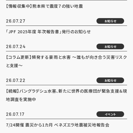
【情報収集中】熊本県で震度７の強い地震
26.07.27
お知らせ
「JPF 2025年度 年次報告書」発行のお知らせ
26.07.24
お知らせ
【コラム更新】頻発する豪雨と水害 ～誰もが向き合う災害リスク
と支援～
26.07.22
お知らせ
【続報】バングラデシュ水害、新たに世界の医療団が緊急支援＆現
地調査を実施中
26.07.17
イベント
7/24開催 震災から1カ月 ベネズエラ地震被災地報告会