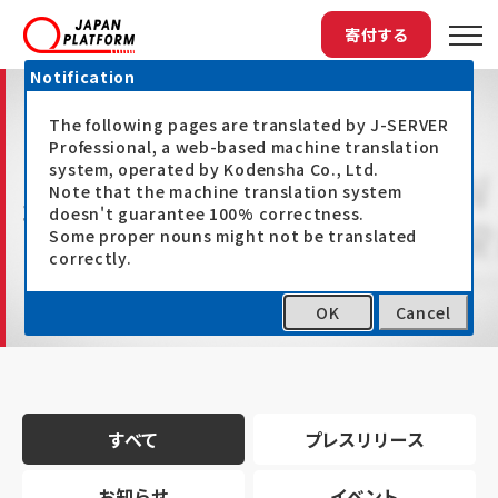
寄付する
Notification
The following pages are translated by J-SERVER
Professional, a web-based machine translation
system, operated by Kodensha Co., Ltd.
Note that the machine translation system
最新情報
doesn't guarantee 100% correctness.
Some proper nouns might not be translated
correctly.
OK
Cancel
トップ
最新情報
すべて
プレスリリース
お知らせ
イベント