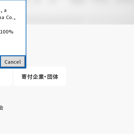
, a
a Co.,
e 100%
Cancel
寄付企業・団体
会