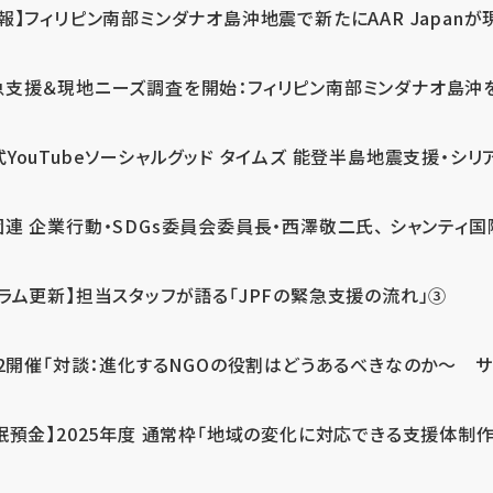
報】フィリピン南部ミンダナオ島沖地震で新たにAAR Japanが
支援＆現地ニーズ調査を開始：フィリピン南部ミンダナオ島沖を震源
式YouTubeソーシャルグッド タイムズ 能登半島地震支援・シリア
連 企業行動・SDGs委員会委員長・西澤敬二氏、 シャンティ国際
コラム更新】担当スタッフが語る「JPFの緊急支援の流れ」③
12開催「対談：進化するNGOの役割はどうあるべきなのか～ サム
眠預金】2025年度 通常枠「地域の変化に対応できる支援体制作り