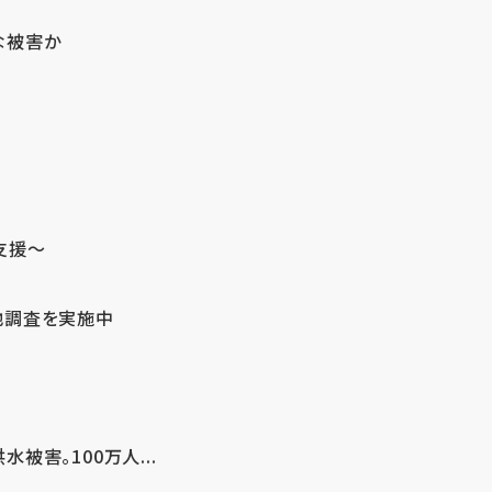
な被害か
支援～
地調査を実施中
害。100万人...