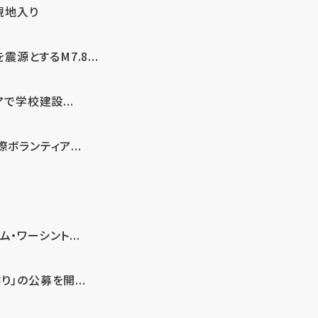
現地入り
とするM7.8...
で学校建設...
ボランティア...
・ワーシント...
」の公募を開...