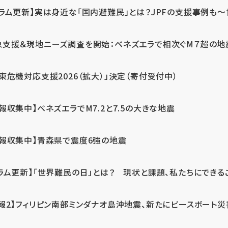
ラム更新】実は身近な「国内避難民」とは？JPFの支援事例も～世
急支援＆現地ニーズ調査を開始：ベネズエラで相次ぐM７超の
東危機対応支援2026（拡大）」決定（寄付受付中）
報収集中】ベネズエラでM7.2と7.5の大きな地震
情報収集中】青森県で震度6強の地震
ラム更新】「世界難民の日」とは？ 現状と課題、私たちにできる
報2】フィリピン南部ミンダナオ島沖地震、新たにピースボート災害