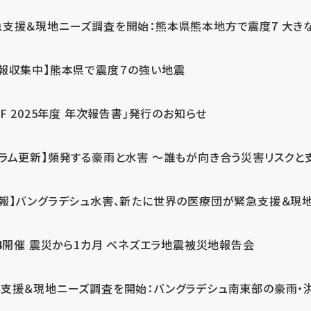
急支援＆現地ニーズ調査を開始：熊本県熊本地方で震度7 大き
情報収集中】熊本県で震度７の強い地震
PF 2025年度 年次報告書」発行のお知らせ
コラム更新】頻発する豪雨と水害 ～誰もが向き合う災害リスクと
続報】バングラデシュ水害、新たに世界の医療団が緊急支援＆現
24開催 震災から1カ月 ベネズエラ地震被災地報告会
支援＆現地ニーズ調査を開始：バングラデシュ南東部の豪雨・洪水被