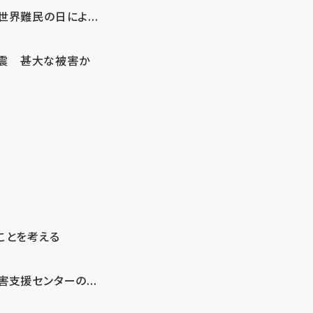
界難民の日によ...
地震 甚大な被害か
ことを考える
支援センターの...