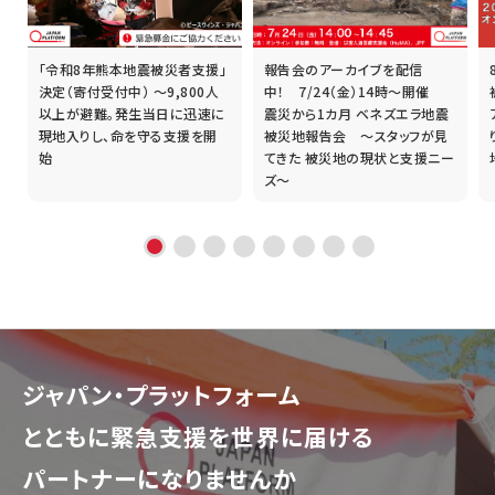
「令和8年熊本地震被災者支援」
報告会のアーカイブを配信
誰
決定（寄付受付中） ～9,800人
中！ 7/24（金）14時～開催
以上が避難。発生当日に迅速に
震災から1カ月 ベネズエラ地震
現地入りし、命を守る支援を開
被災地報告会 ～スタッフが見
始
てきた 被災地の現状と支援ニー
ズ～
ジャパン・プラットフォーム
とともに
緊急支援を世界に届ける
パートナーになりませんか