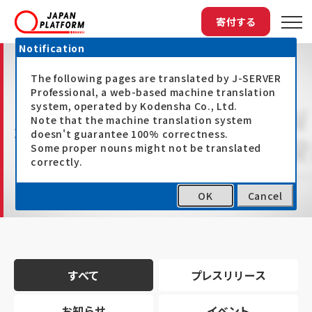
寄付する
Notification
The following pages are translated by J-SERVER
Professional, a web-based machine translation
system, operated by Kodensha Co., Ltd.
Note that the machine translation system
最新情報
doesn't guarantee 100% correctness.
Some proper nouns might not be translated
correctly.
OK
Cancel
トップ
最新情報
すべて
プレスリリース
お知らせ
イベント