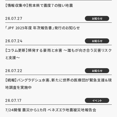
【情報収集中】熊本県で震度７の強い地震
26.07.27
お知らせ
「JPF 2025年度 年次報告書」発行のお知らせ
26.07.24
お知らせ
【コラム更新】頻発する豪雨と水害 ～誰もが向き合う災害リスク
と支援～
26.07.22
お知らせ
【続報】バングラデシュ水害、新たに世界の医療団が緊急支援＆現
地調査を実施中
26.07.17
イベント
7/24開催 震災から1カ月 ベネズエラ地震被災地報告会