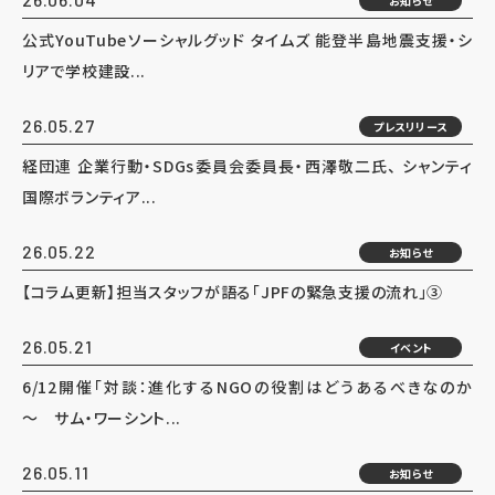
お知らせ
公式YouTubeソーシャルグッド タイムズ 能登半島地震支援・シ
リアで学校建設...
26.05.27
プレスリリース
経団連 企業行動・SDGs委員会委員長・西澤敬二氏、 シャンティ
国際ボランティア...
26.05.22
お知らせ
【コラム更新】担当スタッフが語る「JPFの緊急支援の流れ」③
26.05.21
イベント
6/12開催「対談：進化するNGOの役割はどうあるべきなのか
～ サム・ワーシント...
26.05.11
お知らせ