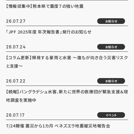
【情報収集中】熊本県で震度７の強い地震
26.07.27
お知らせ
「JPF 2025年度 年次報告書」発行のお知らせ
26.07.24
お知らせ
【コラム更新】頻発する豪雨と水害 ～誰もが向き合う災害リスク
と支援～
26.07.22
お知らせ
【続報】バングラデシュ水害、新たに世界の医療団が緊急支援＆現
地調査を実施中
26.07.17
イベント
7/24開催 震災から1カ月 ベネズエラ地震被災地報告会