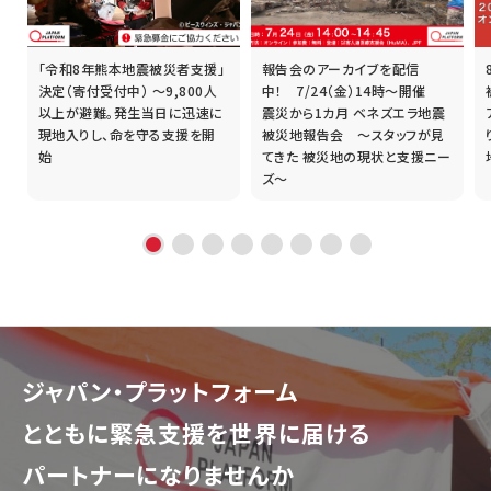
「令和8年熊本地震被災者支援」
報告会のアーカイブを配信
誰
決定（寄付受付中） ～9,800人
中！ 7/24（金）14時～開催
以上が避難。発生当日に迅速に
震災から1カ月 ベネズエラ地震
現地入りし、命を守る支援を開
被災地報告会 ～スタッフが見
始
てきた 被災地の現状と支援ニー
ズ～
ジャパン・プラットフォーム
とともに
緊急支援を世界に届ける
パートナーになりませんか