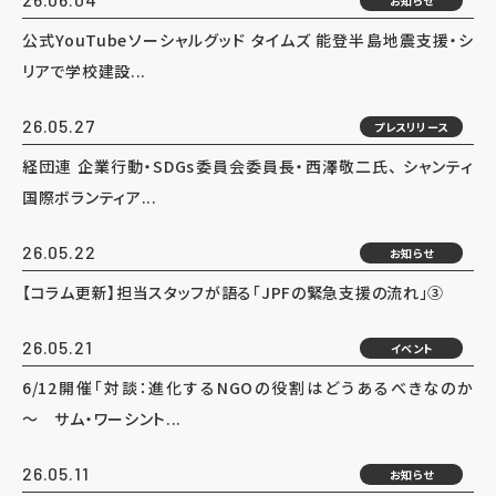
お知らせ
公式YouTubeソーシャルグッド タイムズ 能登半島地震支援・シ
リアで学校建設...
26.05.27
プレスリリース
経団連 企業行動・SDGs委員会委員長・西澤敬二氏、 シャンティ
国際ボランティア...
26.05.22
お知らせ
【コラム更新】担当スタッフが語る「JPFの緊急支援の流れ」③
26.05.21
イベント
6/12開催「対談：進化するNGOの役割はどうあるべきなのか
～ サム・ワーシント...
26.05.11
お知らせ