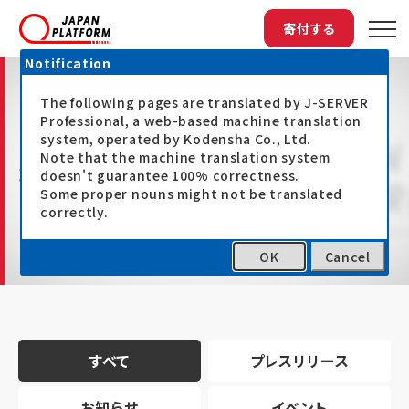
寄付する
Notification
The following pages are translated by J-SERVER
Professional, a web-based machine translation
system, operated by Kodensha Co., Ltd.
Note that the machine translation system
最新情報
doesn't guarantee 100% correctness.
Some proper nouns might not be translated
correctly.
OK
Cancel
トップ
最新情報
すべて
プレスリリース
お知らせ
イベント