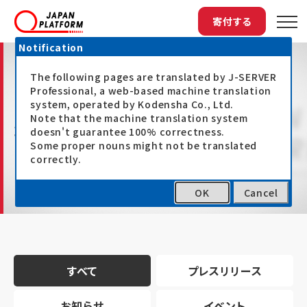
寄付する
Notification
The following pages are translated by J-SERVER
Professional, a web-based machine translation
system, operated by Kodensha Co., Ltd.
Note that the machine translation system
最新情報
doesn't guarantee 100% correctness.
Some proper nouns might not be translated
correctly.
OK
Cancel
トップ
最新情報
すべて
プレスリリース
お知らせ
イベント