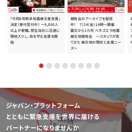
「令和8年熊本地震被災者支援」
報告会のアーカイブを配信
誰
決定（寄付受付中） ～9,800人
中！ 7/24（金）14時～開催
以上が避難。発生当日に迅速に
震災から1カ月 ベネズエラ地震
現地入りし、命を守る支援を開
被災地報告会 ～スタッフが見
始
てきた 被災地の現状と支援ニー
ズ～
ジャパン・プラットフォーム
とともに
緊急支援を世界に届ける
パートナーになりませんか