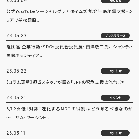
お知らせ
公式YouTubeソーシャルグッド タイムズ 能登半島地震支援・シ
リアで学校建設...
26.05.27
プレスリリース
経団連 企業行動・SDGs委員会委員長・西澤敬二氏、 シャンティ
国際ボランティア...
26.05.22
お知らせ
【コラム更新】担当スタッフが語る「JPFの緊急支援の流れ」③
26.05.21
イベント
6/12開催「対談：進化するNGOの役割はどうあるべきなのか
～ サム・ワーシント...
26.05.11
お知らせ