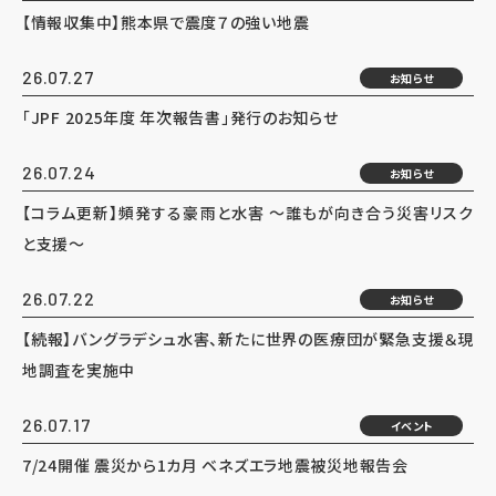
【情報収集中】熊本県で震度７の強い地震
26.07.27
お知らせ
「JPF 2025年度 年次報告書」発行のお知らせ
26.07.24
お知らせ
【コラム更新】頻発する豪雨と水害 ～誰もが向き合う災害リスク
と支援～
26.07.22
お知らせ
【続報】バングラデシュ水害、新たに世界の医療団が緊急支援＆現
地調査を実施中
26.07.17
イベント
7/24開催 震災から1カ月 ベネズエラ地震被災地報告会