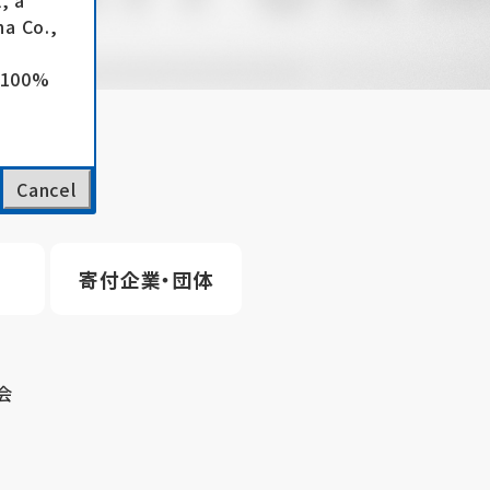
, a
a Co.,
e 100%
Cancel
寄付企業・団体
会