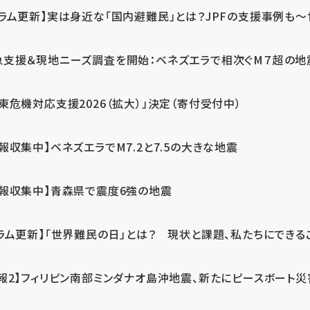
ラム更新】実は身近な「国内避難民」とは？JPFの支援事例も～世
急支援＆現地ニーズ調査を開始：ベネズエラで相次ぐM７超の
東危機対応支援2026（拡大）」決定（寄付受付中）
報収集中】ベネズエラでM7.2と7.5の大きな地震
情報収集中】青森県で震度6強の地震
ラム更新】「世界難民の日」とは？ 現状と課題、私たちにできる
報2】フィリピン南部ミンダナオ島沖地震、新たにピースボート災害