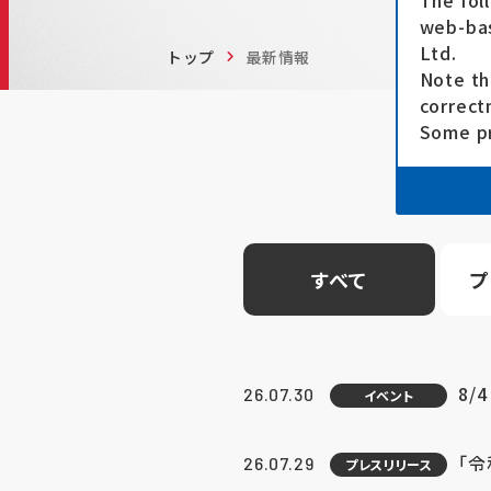
The fol
web-bas
Ltd.
トップ
最新情報
Note th
correct
Some pr
すべて
プ
8/
26.07.30
イベント
「
26.07.29
プレスリリース