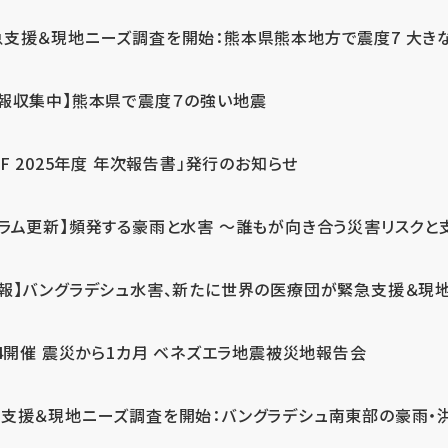
急支援＆現地ニーズ調査を開始：熊本県熊本地方で震度7 大き
情報収集中】熊本県で震度７の強い地震
PF 2025年度 年次報告書」発行のお知らせ
コラム更新】頻発する豪雨と水害 ～誰もが向き合う災害リスクと
続報】バングラデシュ水害、新たに世界の医療団が緊急支援＆現
24開催 震災から1カ月 ベネズエラ地震被災地報告会
支援＆現地ニーズ調査を開始：バングラデシュ南東部の豪雨・洪水被