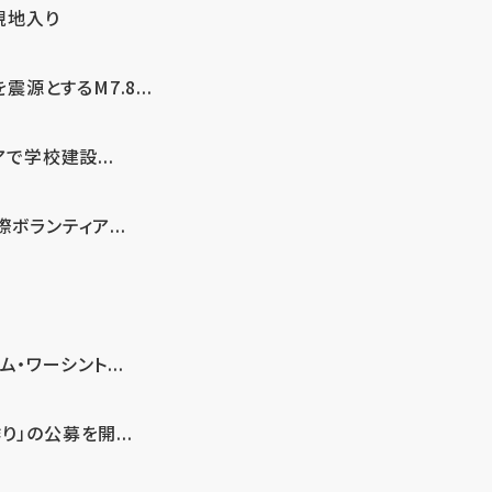
現地入り
とするM7.8...
で学校建設...
ボランティア...
・ワーシント...
」の公募を開...