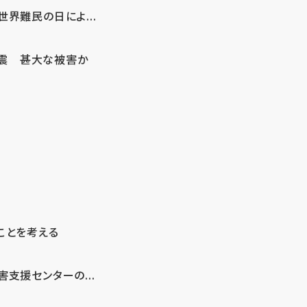
界難民の日によ...
地震 甚大な被害か
ことを考える
支援センターの...