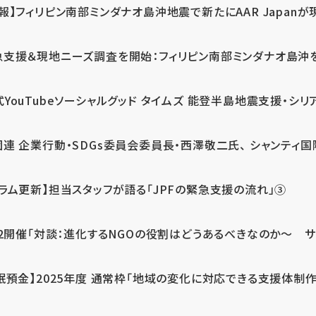
報】フィリピン南部ミンダナオ島沖地震で新たにAAR Japanが
支援＆現地ニーズ調査を開始：フィリピン南部ミンダナオ島沖を震源
式YouTubeソーシャルグッド タイムズ 能登半島地震支援・シリア
連 企業行動・SDGs委員会委員長・西澤敬二氏、 シャンティ国際
コラム更新】担当スタッフが語る「JPFの緊急支援の流れ」③
12開催「対談：進化するNGOの役割はどうあるべきなのか～ サム
眠預金】2025年度 通常枠「地域の変化に対応できる支援体制作り