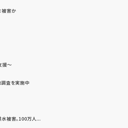
な被害か
支援～
地調査を実施中
害。100万人...