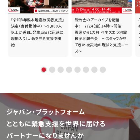
「令和8年熊本地震被災者支援」
報告会のアーカイブを配信
誰
決定（寄付受付中） ～9,800人
中！ 7/24（金）14時～開催
以上が避難。発生当日に迅速に
震災から1カ月 ベネズエラ地震
現地入りし、命を守る支援を開
被災地報告会 ～スタッフが見
始
てきた 被災地の現状と支援ニー
ズ～
ジャパン・プラットフォーム
とともに
緊急支援を世界に届ける
パートナーになりませんか