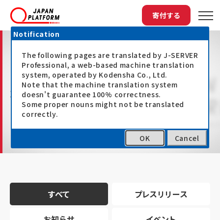
寄付する
Notification
The following pages are translated by J-SERVER
Professional, a web-based machine translation
system, operated by Kodensha Co., Ltd.
Note that the machine translation system
最新情報
doesn't guarantee 100% correctness.
Some proper nouns might not be translated
correctly.
OK
Cancel
トップ
最新情報
すべて
プレスリリース
お知らせ
イベント