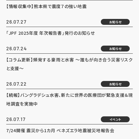
【情報収集中】熊本県で震度７の強い地震
26.07.27
お知らせ
「JPF 2025年度 年次報告書」発行のお知らせ
26.07.24
お知らせ
【コラム更新】頻発する豪雨と水害 ～誰もが向き合う災害リスク
と支援～
26.07.22
お知らせ
【続報】バングラデシュ水害、新たに世界の医療団が緊急支援＆現
地調査を実施中
26.07.17
イベント
7/24開催 震災から1カ月 ベネズエラ地震被災地報告会