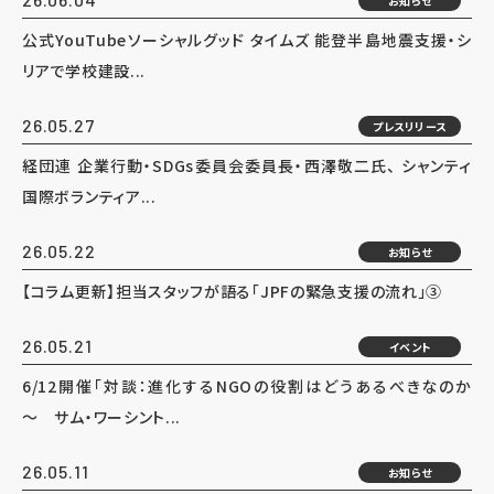
お知らせ
公式YouTubeソーシャルグッド タイムズ 能登半島地震支援・シ
リアで学校建設...
26.05.27
プレスリリース
経団連 企業行動・SDGs委員会委員長・西澤敬二氏、 シャンティ
国際ボランティア...
26.05.22
お知らせ
【コラム更新】担当スタッフが語る「JPFの緊急支援の流れ」③
26.05.21
イベント
6/12開催「対談：進化するNGOの役割はどうあるべきなのか
～ サム・ワーシント...
26.05.11
お知らせ