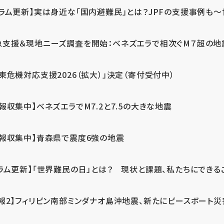
ラム更新】実は身近な「国内避難民」とは？JPFの支援事例も～世
急支援＆現地ニーズ調査を開始：ベネズエラで相次ぐM７超の
東危機対応支援2026（拡大）」決定（寄付受付中）
報収集中】ベネズエラでM7.2と7.5の大きな地震
情報収集中】青森県で震度6強の地震
ラム更新】「世界難民の日」とは？ 現状と課題、私たちにできる
報2】フィリピン南部ミンダナオ島沖地震、新たにピースボート災害