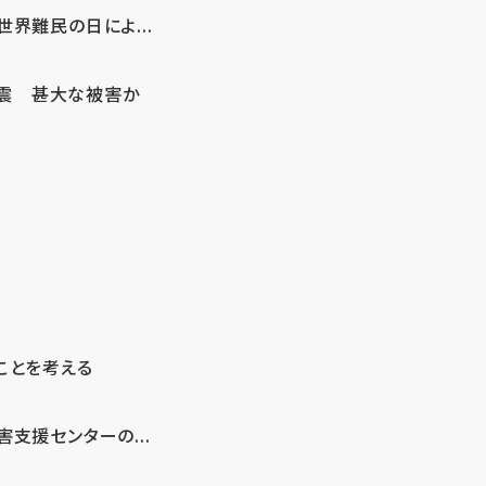
界難民の日によ...
地震 甚大な被害か
ことを考える
支援センターの...