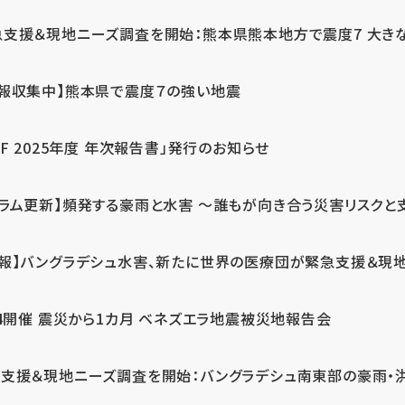
急支援＆現地ニーズ調査を開始：熊本県熊本地方で震度7 大き
情報収集中】熊本県で震度７の強い地震
PF 2025年度 年次報告書」発行のお知らせ
コラム更新】頻発する豪雨と水害 ～誰もが向き合う災害リスクと
続報】バングラデシュ水害、新たに世界の医療団が緊急支援＆現
24開催 震災から1カ月 ベネズエラ地震被災地報告会
支援＆現地ニーズ調査を開始：バングラデシュ南東部の豪雨・洪水被