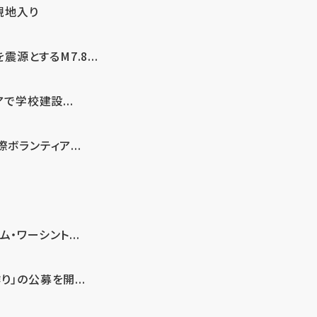
現地入り
とするM7.8...
で学校建設...
ボランティア...
・ワーシント...
」の公募を開...