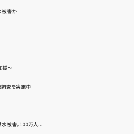
な被害か
支援～
地調査を実施中
害。100万人...