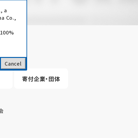
, a
a Co.,
e 100%
Cancel
寄付企業・団体
会