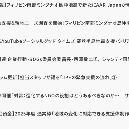
報】フィリピン南部ミンダナオ島沖地震で新たにAAR Japanが
支援＆現地ニーズ調査を開始：フィリピン南部ミンダナオ島沖を震源
式YouTubeソーシャルグッド タイムズ 能登半島地震支援・シリア
連 企業行動・SDGs委員会委員長・西澤敬二氏、 シャンティ国際
コラム更新】担当スタッフが語る「JPFの緊急支援の流れ」③
12開催「対談：進化するNGOの役割はどうあるべきなのか～ サム
眠預金】2025年度 通常枠「地域の変化に対応できる支援体制作り