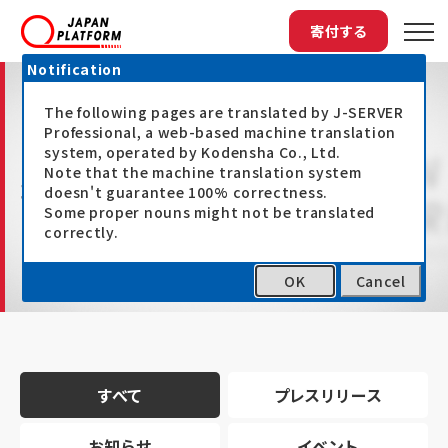
寄付する
Notification
The following pages are translated by J-SERVER
Professional, a web-based machine translation
system, operated by Kodensha Co., Ltd.
Note that the machine translation system
最新情報
doesn't guarantee 100% correctness.
Some proper nouns might not be translated
correctly.
OK
Cancel
トップ
最新情報
すべて
プレスリリース
お知らせ
イベント