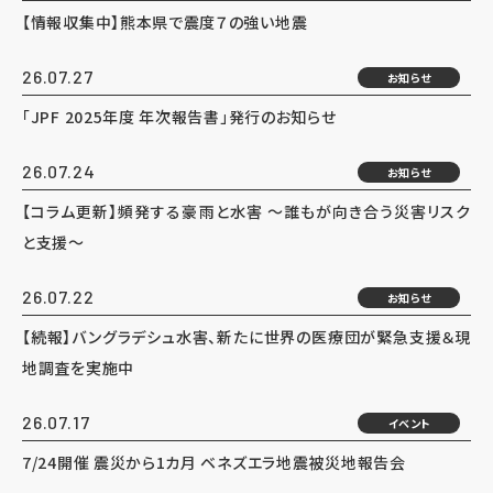
【情報収集中】熊本県で震度７の強い地震
26.07.27
お知らせ
「JPF 2025年度 年次報告書」発行のお知らせ
26.07.24
お知らせ
【コラム更新】頻発する豪雨と水害 ～誰もが向き合う災害リスク
と支援～
26.07.22
お知らせ
【続報】バングラデシュ水害、新たに世界の医療団が緊急支援＆現
地調査を実施中
26.07.17
イベント
7/24開催 震災から1カ月 ベネズエラ地震被災地報告会