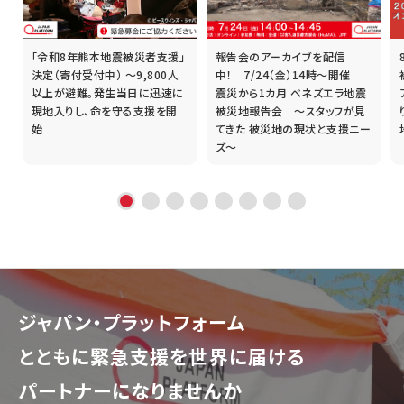
「令和8年熊本地震被災者支援」
報告会のアーカイブを配信
誰
決定（寄付受付中） ～9,800人
中！ 7/24（金）14時～開催
以上が避難。発生当日に迅速に
震災から1カ月 ベネズエラ地震
現地入りし、命を守る支援を開
被災地報告会 ～スタッフが見
始
てきた 被災地の現状と支援ニー
ズ～
ジャパン・プラットフォーム
とともに
緊急支援を世界に届ける
パートナーになりませんか