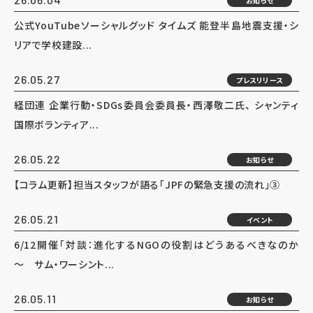
お知らせ
公式YouTubeソーシャルグッド タイムズ 能登半島地震支援・シ
リアで学校建設...
26.05.27
プレスリリース
経団連 企業行動・SDGs委員会委員長・西澤敬二氏、 シャンティ
国際ボランティア...
26.05.22
お知らせ
【コラム更新】担当スタッフが語る「JPFの緊急支援の流れ」③
26.05.21
イベント
6/12開催「対談：進化するNGOの役割はどうあるべきなのか
～ サム・ワーシント...
26.05.11
お知らせ