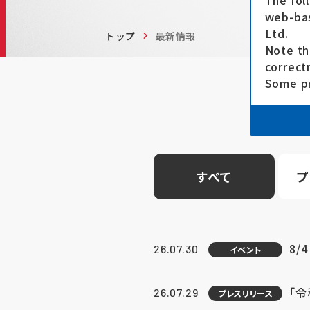
The fol
web-bas
Ltd.
トップ
最新情報
Note th
correct
Some pr
すべて
プ
8/
26.07.30
イベント
「
26.07.29
プレスリリース