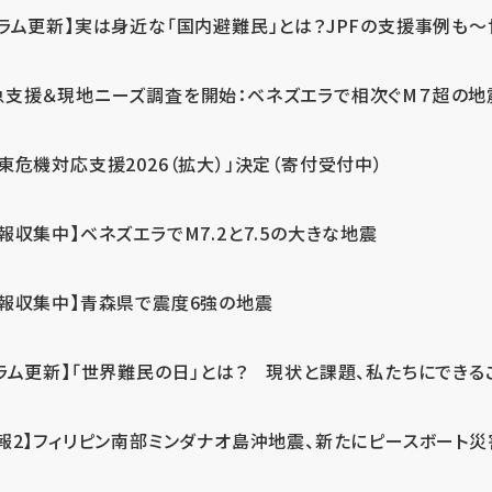
ラム更新】実は身近な「国内避難民」とは？JPFの支援事例も～世
急支援＆現地ニーズ調査を開始：ベネズエラで相次ぐM７超の
東危機対応支援2026（拡大）」決定（寄付受付中）
報収集中】ベネズエラでM7.2と7.5の大きな地震
情報収集中】青森県で震度6強の地震
ラム更新】「世界難民の日」とは？ 現状と課題、私たちにできる
報2】フィリピン南部ミンダナオ島沖地震、新たにピースボート災害