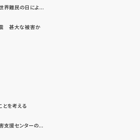
界難民の日によ...
地震 甚大な被害か
ことを考える
支援センターの...