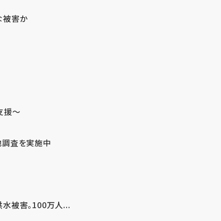
な被害か
支援～
地調査を実施中
害。100万人...