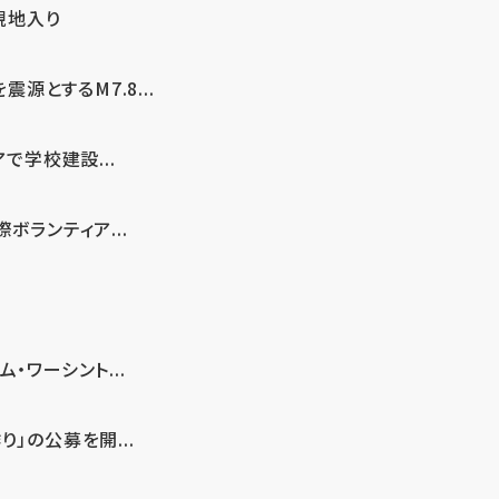
現地入り
とするM7.8...
で学校建設...
ボランティア...
・ワーシント...
」の公募を開...