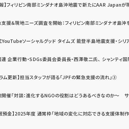
報】フィリピン南部ミンダナオ島沖地震で新たにAAR Japanが
支援＆現地ニーズ調査を開始：フィリピン南部ミンダナオ島沖を震源
式YouTubeソーシャルグッド タイムズ 能登半島地震支援・シリア
連 企業行動・SDGs委員会委員長・西澤敬二氏、 シャンティ国際
コラム更新】担当スタッフが語る「JPFの緊急支援の流れ」③
12開催「対談：進化するNGOの役割はどうあるべきなのか～ サム
眠預金】2025年度 通常枠「地域の変化に対応できる支援体制作り