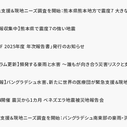
急支援＆現地ニーズ調査を開始：熊本県熊本地方で震度7 大き
情報収集中】熊本県で震度７の強い地震
PF 2025年度 年次報告書」発行のお知らせ
コラム更新】頻発する豪雨と水害 ～誰もが向き合う災害リスクと
続報】バングラデシュ水害、新たに世界の医療団が緊急支援＆現
24開催 震災から1カ月 ベネズエラ地震被災地報告会
支援＆現地ニーズ調査を開始：バングラデシュ南東部の豪雨・洪水被