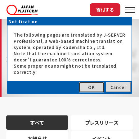
寄付する
Notification
The following pages are translated by J-SERVER
Professional, a web-based machine translation
system, operated by Kodensha Co., Ltd.
Note that the machine translation system
最新情報
doesn't guarantee 100% correctness.
Some proper nouns might not be translated
correctly.
OK
Cancel
トップ
最新情報
すべて
プレスリリース
お知らせ
イベント