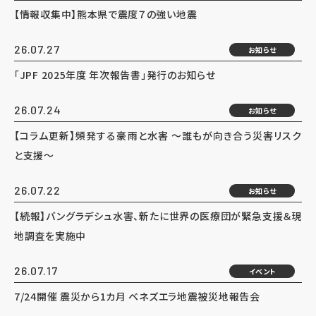
【情報収集中】熊本県で震度７の強い地震
26.07.27
お知らせ
「JPF 2025年度 年次報告書」発行のお知らせ
26.07.24
お知らせ
【コラム更新】頻発する豪雨と水害 ～誰もが向き合う災害リスク
と支援～
26.07.22
お知らせ
【続報】バングラデシュ水害、新たに世界の医療団が緊急支援＆現
地調査を実施中
26.07.17
イベント
7/24開催 震災から1カ月 ベネズエラ地震被災地報告会