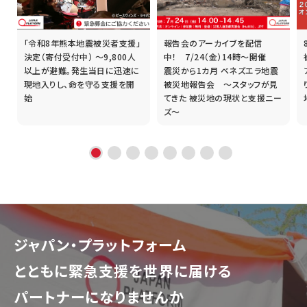
「令和8年熊本地震被災者支援」
報告会のアーカイブを配信
誰
決定（寄付受付中） ～9,800人
中！ 7/24（金）14時～開催
以上が避難。発生当日に迅速に
震災から1カ月 ベネズエラ地震
現地入りし、命を守る支援を開
被災地報告会 ～スタッフが見
始
てきた 被災地の現状と支援ニー
ズ～
ジャパン・プラットフォーム
とともに
緊急支援を世界に届ける
パートナーになりませんか