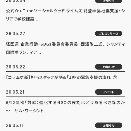
お知らせ
公式YouTubeソーシャルグッド タイムズ 能登半島地震支援・シ
リアで学校建設...
26.05.27
プレスリリース
経団連 企業行動・SDGs委員会委員長・西澤敬二氏、 シャンティ
国際ボランティア...
26.05.22
お知らせ
【コラム更新】担当スタッフが語る「JPFの緊急支援の流れ」③
26.05.21
イベント
6/12開催「対談：進化するNGOの役割はどうあるべきなのか
～ サム・ワーシント...
26.05.11
お知らせ