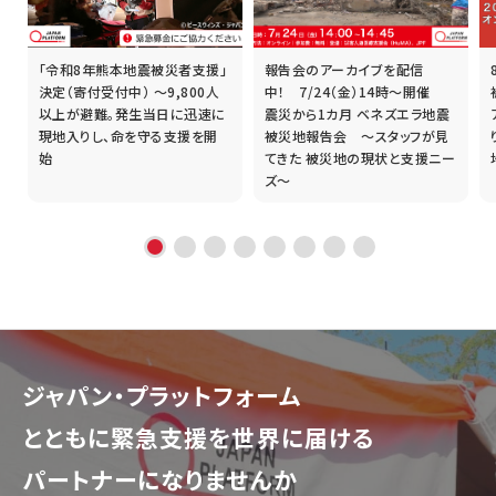
「令和8年熊本地震被災者支援」
報告会のアーカイブを配信
誰
決定（寄付受付中） ～9,800人
中！ 7/24（金）14時～開催
以上が避難。発生当日に迅速に
震災から1カ月 ベネズエラ地震
現地入りし、命を守る支援を開
被災地報告会 ～スタッフが見
始
てきた 被災地の現状と支援ニー
ズ～
ジャパン・プラットフォーム
とともに
緊急支援を世界に届ける
パートナーになりませんか