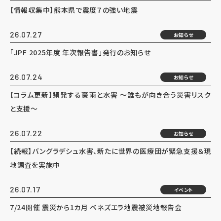
【情報収集中】熊本県で震度７の強い地震
26.07.27
お知らせ
「JPF 2025年度 年次報告書」発行のお知らせ
26.07.24
お知らせ
【コラム更新】頻発する豪雨と水害 ～誰もが向き合う災害リスク
と支援～
26.07.22
お知らせ
【続報】バングラデシュ水害、新たに世界の医療団が緊急支援＆現
地調査を実施中
26.07.17
イベント
7/24開催 震災から1カ月 ベネズエラ地震被災地報告会