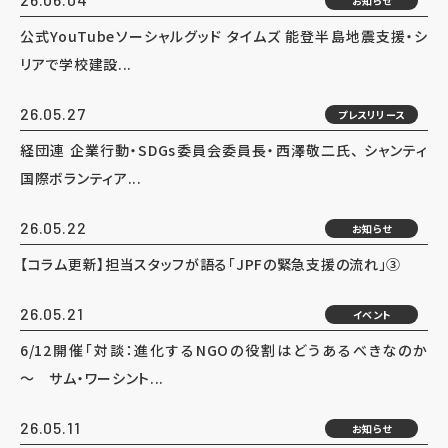
お知らせ
公式YouTubeソーシャルグッド タイムズ 能登半島地震支援・シ
リアで学校建設...
26.05.27
プレスリリース
経団連 企業行動・SDGs委員会委員長・西澤敬二氏、 シャンティ
国際ボランティア...
26.05.22
お知らせ
【コラム更新】担当スタッフが語る「JPFの緊急支援の流れ」③
26.05.21
イベント
6/12開催「対談：進化するNGOの役割はどうあるべきなのか
～ サム・ワーシント...
26.05.11
お知らせ