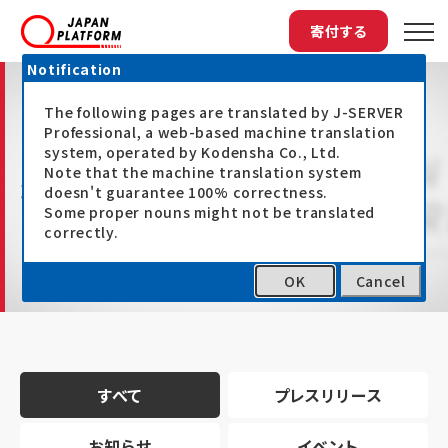
寄付する
Notification
The following pages are translated by J-SERVER
Professional, a web-based machine translation
system, operated by Kodensha Co., Ltd.
Note that the machine translation system
最新情報
doesn't guarantee 100% correctness.
Some proper nouns might not be translated
correctly.
OK
Cancel
トップ
最新情報
すべて
プレスリリース
お知らせ
イベント