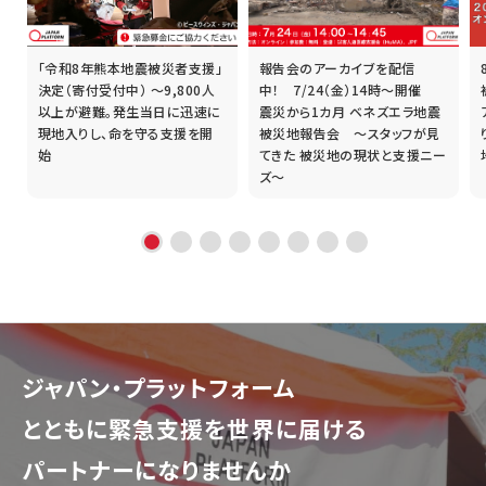
「令和8年熊本地震被災者支援」
報告会のアーカイブを配信
誰
決定（寄付受付中） ～9,800人
中！ 7/24（金）14時～開催
以上が避難。発生当日に迅速に
震災から1カ月 ベネズエラ地震
現地入りし、命を守る支援を開
被災地報告会 ～スタッフが見
始
てきた 被災地の現状と支援ニー
ズ～
ジャパン・プラットフォーム
とともに
緊急支援を世界に届ける
パートナーになりませんか