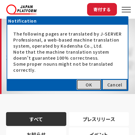
寄付する
Notification
The following pages are translated by J-SERVER
Professional, a web-based machine translation
system, operated by Kodensha Co., Ltd.
Note that the machine translation system
最新情報
doesn't guarantee 100% correctness.
Some proper nouns might not be translated
correctly.
OK
Cancel
トップ
最新情報
すべて
プレスリリース
お知らせ
イベント