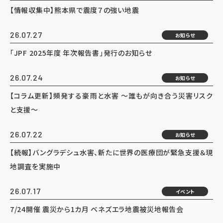
【情報収集中】熊本県で震度７の強い地震
26.07.27
お知らせ
「JPF 2025年度 年次報告書」発行のお知らせ
26.07.24
お知らせ
【コラム更新】頻発する豪雨と水害 ～誰もが向き合う災害リスク
と支援～
26.07.22
お知らせ
【続報】バングラデシュ水害、新たに世界の医療団が緊急支援＆現
地調査を実施中
26.07.17
イベント
7/24開催 震災から1カ月 ベネズエラ地震被災地報告会