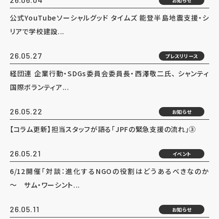
お知らせ
公式YouTubeソーシャルグッド タイムズ 能登半島地震支援・シ
リアで学校建設...
26.05.27
プレスリリース
経団連 企業行動・SDGs委員会委員長・西澤敬二氏、 シャンティ
国際ボランティア...
26.05.22
お知らせ
【コラム更新】担当スタッフが語る「JPFの緊急支援の流れ」③
26.05.21
イベント
6/12開催「対談：進化するNGOの役割はどうあるべきなのか
～ サム・ワーシント...
26.05.11
お知らせ