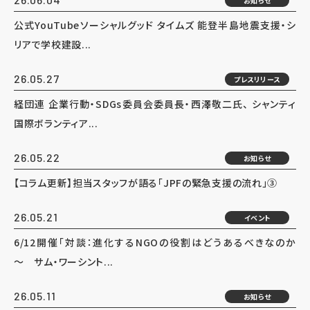
お知らせ
公式YouTubeソーシャルグッド タイムズ 能登半島地震支援・シ
リアで学校建設...
26.05.27
プレスリリース
経団連 企業行動・SDGs委員会委員長・西澤敬二氏、 シャンティ
国際ボランティア...
26.05.22
お知らせ
【コラム更新】担当スタッフが語る「JPFの緊急支援の流れ」③
26.05.21
イベント
6/12開催「対談：進化するNGOの役割はどうあるべきなのか
～ サム・ワーシント...
26.05.11
お知らせ