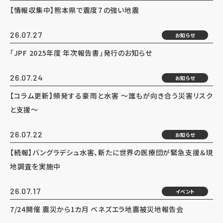
【情報収集中】熊本県で震度７の強い地震
26.07.27
お知らせ
「JPF 2025年度 年次報告書」発行のお知らせ
26.07.24
お知らせ
【コラム更新】頻発する豪雨と水害 ～誰もが向き合う災害リスク
と支援～
26.07.22
お知らせ
【続報】バングラデシュ水害、新たに世界の医療団が緊急支援＆現
地調査を実施中
26.07.17
イベント
7/24開催 震災から1カ月 ベネズエラ地震被災地報告会