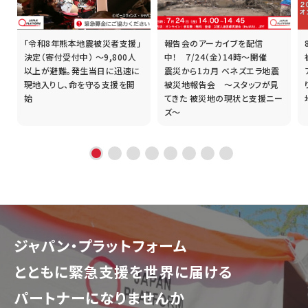
「令和8年熊本地震被災者支援」
報告会のアーカイブを配信
誰
決定（寄付受付中） ～9,800人
中！ 7/24（金）14時～開催
以上が避難。発生当日に迅速に
震災から1カ月 ベネズエラ地震
現地入りし、命を守る支援を開
被災地報告会 ～スタッフが見
始
てきた 被災地の現状と支援ニー
ズ～
ジャパン・プラットフォーム
とともに
緊急支援を世界に届ける
パートナーになりませんか