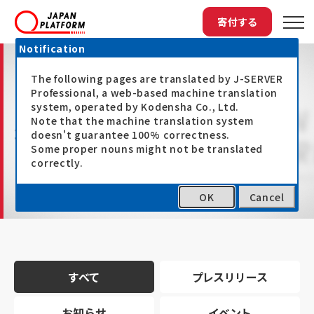
寄付する
Notification
The following pages are translated by J-SERVER
Professional, a web-based machine translation
system, operated by Kodensha Co., Ltd.
Note that the machine translation system
最新情報
doesn't guarantee 100% correctness.
Some proper nouns might not be translated
correctly.
OK
Cancel
トップ
最新情報
すべて
プレスリリース
お知らせ
イベント