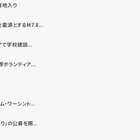
現地入り
とするM7.8...
で学校建設...
ボランティア...
・ワーシント...
」の公募を開...