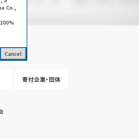
, a
a Co.,
e 100%
Cancel
寄付企業・団体
会