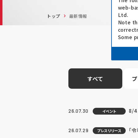
The fol
web-bas
Ltd.
トップ
最新情報
Note th
correct
Some pr
すべて
プ
8/
26.07.30
イベント
「
26.07.29
プレスリリース