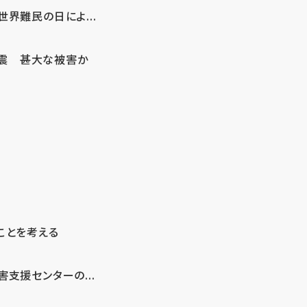
界難民の日によ...
地震 甚大な被害か
ことを考える
支援センターの...