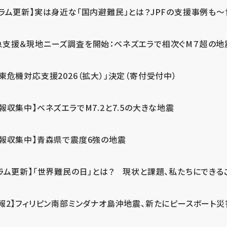
ラム更新】実は身近な「国内避難民」とは？JPFの支援事例も～世
急支援＆現地ニーズ調査を開始：ベネズエラで相次ぐM７超の
東危機対応支援2026（拡大）」決定（寄付受付中）
報収集中】ベネズエラでM7.2と7.5の大きな地震
情報収集中】青森県で震度6強の地震
ラム更新】「世界難民の日」とは？ 現状と課題、私たちにできる
報2】フィリピン南部ミンダナオ島沖地震、新たにピースボート災害