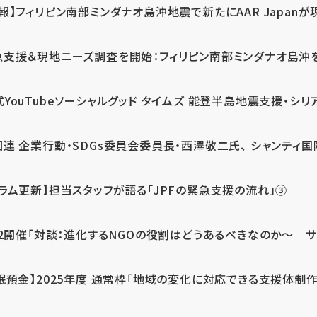
報】フィリピン南部ミンダナオ島沖地震で新たにAAR Japanが
支援＆現地ニーズ調査を開始：フィリピン南部ミンダナオ島沖を震源
式YouTubeソーシャルグッド タイムズ 能登半島地震支援・シリア
連 企業行動・SDGs委員会委員長・西澤敬二氏、 シャンティ国際
コラム更新】担当スタッフが語る「JPFの緊急支援の流れ」③
12開催「対談：進化するNGOの役割はどうあるべきなのか～ サム
眠預金】2025年度 通常枠「地域の変化に対応できる支援体制作り