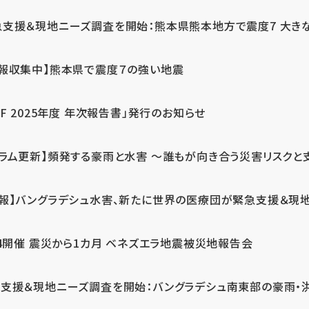
急支援＆現地ニーズ調査を開始：熊本県熊本地方で震度7 大き
情報収集中】熊本県で震度７の強い地震
PF 2025年度 年次報告書」発行のお知らせ
コラム更新】頻発する豪雨と水害 ～誰もが向き合う災害リスクと
続報】バングラデシュ水害、新たに世界の医療団が緊急支援＆現
24開催 震災から1カ月 ベネズエラ地震被災地報告会
支援＆現地ニーズ調査を開始：バングラデシュ南東部の豪雨・洪水被