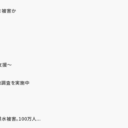
な被害か
支援～
地調査を実施中
害。100万人...