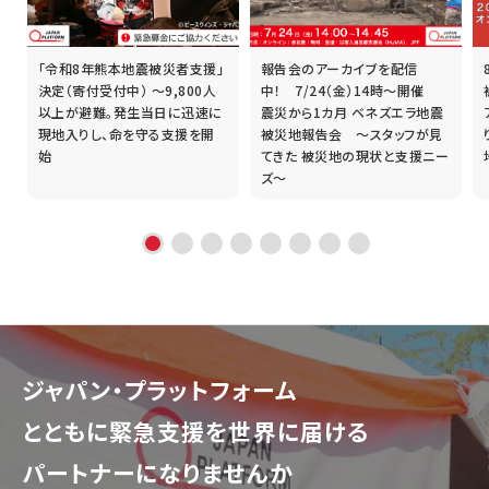
「令和8年熊本地震被災者支援」
報告会のアーカイブを配信
誰
決定（寄付受付中） ～9,800人
中！ 7/24（金）14時～開催
以上が避難。発生当日に迅速に
震災から1カ月 ベネズエラ地震
現地入りし、命を守る支援を開
被災地報告会 ～スタッフが見
始
てきた 被災地の現状と支援ニー
ズ～
ジャパン・プラットフォーム
とともに
緊急支援を世界に届ける
パートナーになりませんか