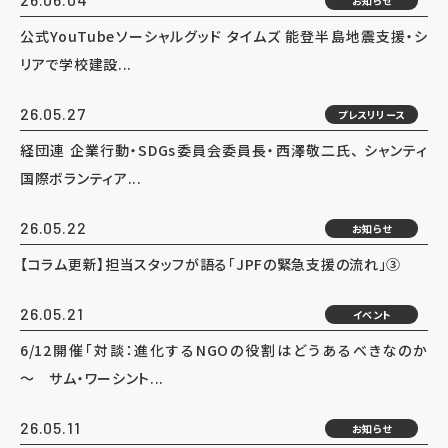
お知らせ
公式YouTubeソーシャルグッド タイムズ 能登半島地震支援・シ
リアで学校建設...
26.05.27
プレスリリース
経団連 企業行動・SDGs委員会委員長・西澤敬二氏、 シャンティ
国際ボランティア...
26.05.22
お知らせ
【コラム更新】担当スタッフが語る「JPFの緊急支援の流れ」③
26.05.21
イベント
6/12開催「対談：進化するNGOの役割はどうあるべきなのか
～ サム・ワーシント...
26.05.11
お知らせ