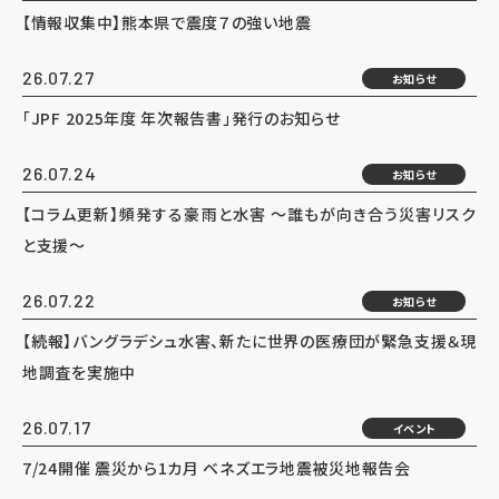
【情報収集中】熊本県で震度７の強い地震
26.07.27
お知らせ
「JPF 2025年度 年次報告書」発行のお知らせ
26.07.24
お知らせ
【コラム更新】頻発する豪雨と水害 ～誰もが向き合う災害リスク
と支援～
26.07.22
お知らせ
【続報】バングラデシュ水害、新たに世界の医療団が緊急支援＆現
地調査を実施中
26.07.17
イベント
7/24開催 震災から1カ月 ベネズエラ地震被災地報告会