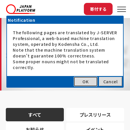
寄付する
Notification
The following pages are translated by J-SERVER
Professional, a web-based machine translation
system, operated by Kodensha Co., Ltd.
Note that the machine translation system
最新情報
doesn't guarantee 100% correctness.
Some proper nouns might not be translated
correctly.
OK
Cancel
トップ
最新情報
すべて
プレスリリース
お知らせ
イベント