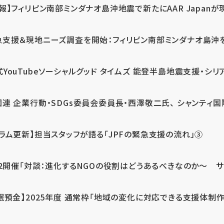
報】フィリピン南部ミンダナオ島沖地震で新たにAAR Japanが
支援＆現地ニーズ調査を開始：フィリピン南部ミンダナオ島沖を震源
式YouTubeソーシャルグッド タイムズ 能登半島地震支援・シリア
連 企業行動・SDGs委員会委員長・西澤敬二氏、 シャンティ国際
コラム更新】担当スタッフが語る「JPFの緊急支援の流れ」③
12開催「対談：進化するNGOの役割はどうあるべきなのか～ サム
眠預金】2025年度 通常枠「地域の変化に対応できる支援体制作り