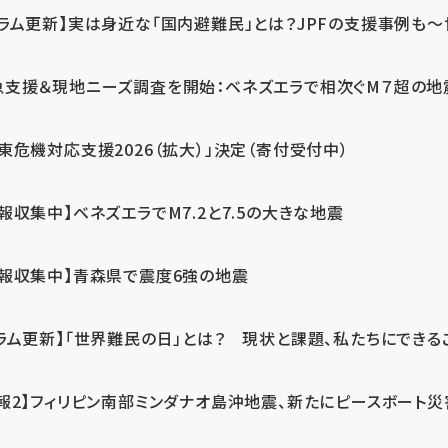
ラム更新】実は身近な「国内避難民」とは？JPFの支援事例も～世
急支援＆現地ニーズ調査を開始：ベネズエラで相次ぐM７超の
東危機対応支援2026（拡大）」決定（寄付受付中）
報収集中】ベネズエラでM7.2と7.5の大きな地震
情報収集中】青森県で震度6強の地震
ラム更新】「世界難民の日」とは？ 現状と課題、私たちにできる
報2】フィリピン南部ミンダナオ島沖地震、新たにピースボート災害