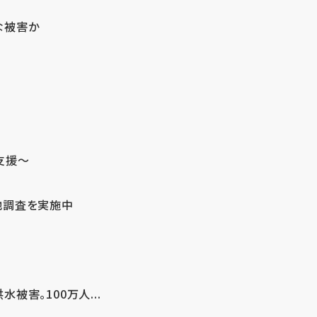
な被害か
支援～
地調査を実施中
害。100万人...