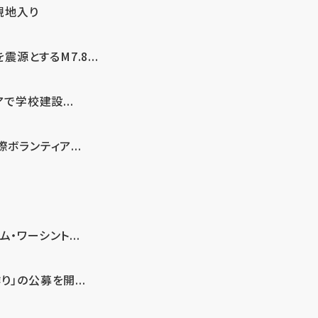
現地入り
とするM7.8...
で学校建設...
ボランティア...
・ワーシント...
」の公募を開...