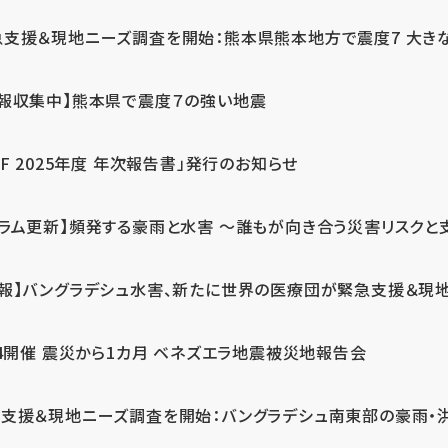
急支援＆現地ニーズ調査を開始：熊本県熊本地方で震度7 大き
情報収集中】熊本県で震度７の強い地震
PF 2025年度 年次報告書」発行のお知らせ
コラム更新】頻発する豪雨と水害 ～誰もが向き合う災害リスクと
続報】バングラデシュ水害、新たに世界の医療団が緊急支援＆現
24開催 震災から1カ月 ベネズエラ地震被災地報告会
支援＆現地ニーズ調査を開始：バングラデシュ南東部の豪雨・洪水被