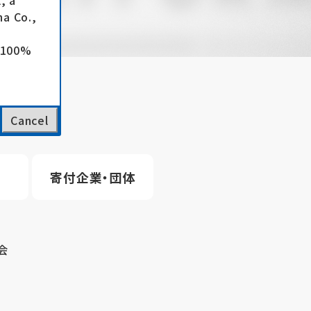
, a
a Co.,
e 100%
Cancel
寄付企業・団体
会