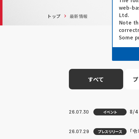
The fol
web-bas
Ltd.
トップ
最新情報
Note th
correct
Some pr
すべて
プ
8/
26.07.30
イベント
「
26.07.29
プレスリリース