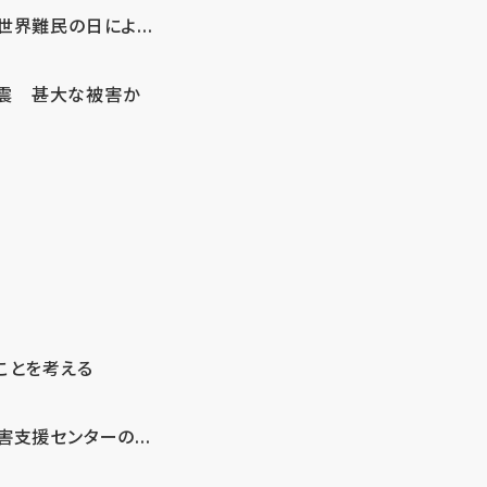
界難民の日によ...
地震 甚大な被害か
ことを考える
支援センターの...