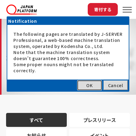
寄付する
Notification
The following pages are translated by J-SERVER
Professional, a web-based machine translation
system, operated by Kodensha Co., Ltd.
Note that the machine translation system
最新情報
doesn't guarantee 100% correctness.
Some proper nouns might not be translated
correctly.
OK
Cancel
トップ
最新情報
すべて
プレスリリース
お知らせ
イベント