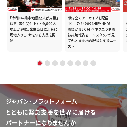
「令和8年熊本地震被災者支援」
報告会のアーカイブを配信
誰
決定（寄付受付中） ～9,800人
中！ 7/24（金）14時～開催
以上が避難。発生当日に迅速に
震災から1カ月 ベネズエラ地震
現地入りし、命を守る支援を開
被災地報告会 ～スタッフが見
始
てきた 被災地の現状と支援ニー
ズ～
ジャパン・プラットフォーム
とともに
緊急支援を世界に届ける
パートナーになりませんか