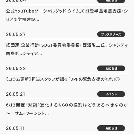
お知らせ
公式YouTubeソーシャルグッド タイムズ 能登半島地震支援・シ
リアで学校建設...
26.05.27
プレスリリース
経団連 企業行動・SDGs委員会委員長・西澤敬二氏、 シャンティ
国際ボランティア...
26.05.22
お知らせ
【コラム更新】担当スタッフが語る「JPFの緊急支援の流れ」③
26.05.21
イベント
6/12開催「対談：進化するNGOの役割はどうあるべきなのか
～ サム・ワーシント...
26.05.11
お知らせ