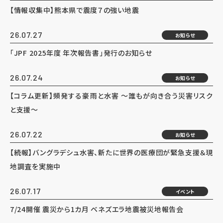
【情報収集中】熊本県で震度７の強い地震
26.07.27
お知らせ
「JPF 2025年度 年次報告書」発行のお知らせ
26.07.24
お知らせ
【コラム更新】頻発する豪雨と水害 ～誰もが向き合う災害リスク
と支援～
26.07.22
お知らせ
【続報】バングラデシュ水害、新たに世界の医療団が緊急支援＆現
地調査を実施中
26.07.17
イベント
7/24開催 震災から1カ月 ベネズエラ地震被災地報告会