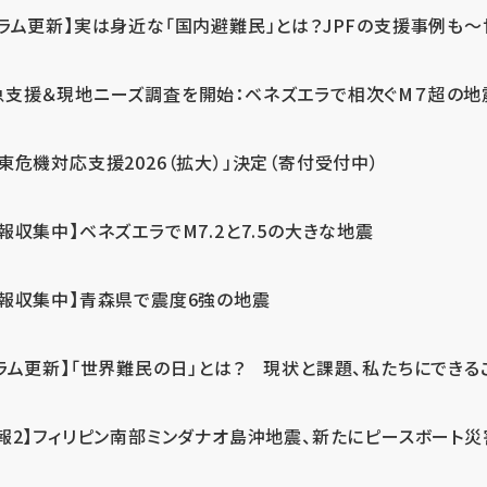
ラム更新】実は身近な「国内避難民」とは？JPFの支援事例も～世
急支援＆現地ニーズ調査を開始：ベネズエラで相次ぐM７超の
東危機対応支援2026（拡大）」決定（寄付受付中）
報収集中】ベネズエラでM7.2と7.5の大きな地震
情報収集中】青森県で震度6強の地震
ラム更新】「世界難民の日」とは？ 現状と課題、私たちにできる
報2】フィリピン南部ミンダナオ島沖地震、新たにピースボート災害