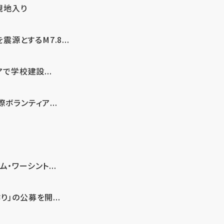
現地入り
とするM7.8...
で学校建設...
ボランティア...
・ワーシント...
」の公募を開...