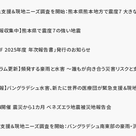
急支援＆現地ニーズ調査を開始：熊本県熊本地方で震度7 大き
情報収集中】熊本県で震度７の強い地震
PF 2025年度 年次報告書」発行のお知らせ
コラム更新】頻発する豪雨と水害 ～誰もが向き合う災害リスクと
続報】バングラデシュ水害、新たに世界の医療団が緊急支援＆現
24開催 震災から1カ月 ベネズエラ地震被災地報告会
支援＆現地ニーズ調査を開始：バングラデシュ南東部の豪雨・洪水被