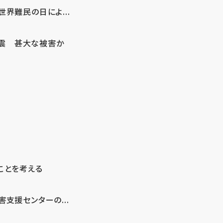
界難民の日によ...
地震 甚大な被害か
ことを考える
支援センターの...