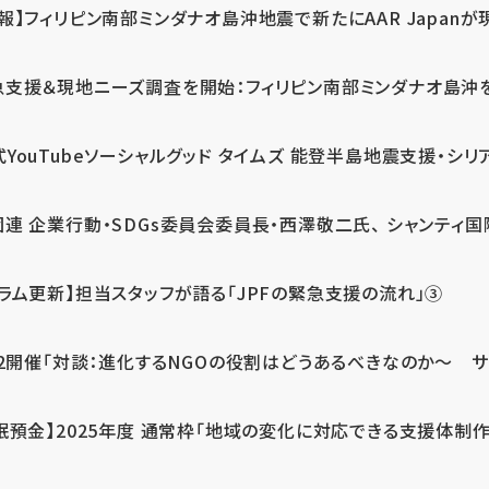
報】フィリピン南部ミンダナオ島沖地震で新たにAAR Japanが
支援＆現地ニーズ調査を開始：フィリピン南部ミンダナオ島沖を震源
式YouTubeソーシャルグッド タイムズ 能登半島地震支援・シリア
連 企業行動・SDGs委員会委員長・西澤敬二氏、 シャンティ国際
コラム更新】担当スタッフが語る「JPFの緊急支援の流れ」③
12開催「対談：進化するNGOの役割はどうあるべきなのか～ サム
眠預金】2025年度 通常枠「地域の変化に対応できる支援体制作り