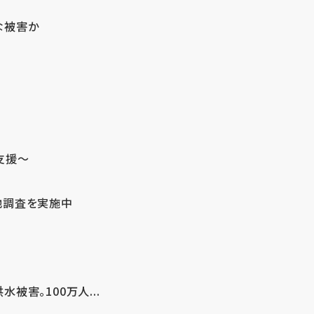
な被害か
支援～
地調査を実施中
害。100万人...