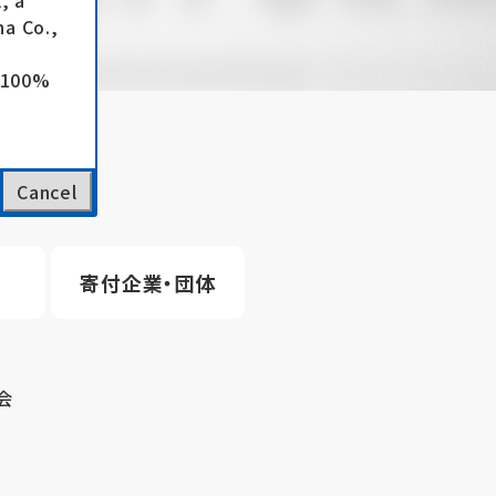
, a
a Co.,
e 100%
Cancel
寄付企業・団体
会