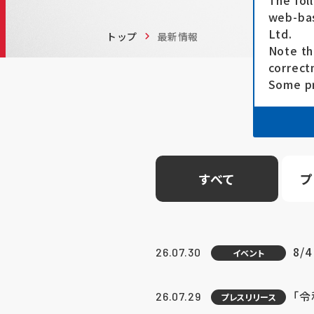
The fol
web-bas
Ltd.
トップ
最新情報
Note th
correct
Some pr
すべて
プ
8/
26.07.30
イベント
「
26.07.29
プレスリリース