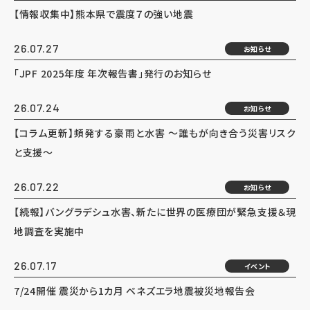
【情報収集中】熊本県で震度７の強い地震
26.07.27
お知らせ
「JPF 2025年度 年次報告書」発行のお知らせ
26.07.24
お知らせ
【コラム更新】頻発する豪雨と水害 ～誰もが向き合う災害リスク
と支援～
26.07.22
お知らせ
【続報】バングラデシュ水害、新たに世界の医療団が緊急支援＆現
地調査を実施中
26.07.17
イベント
7/24開催 震災から1カ月 ベネズエラ地震被災地報告会