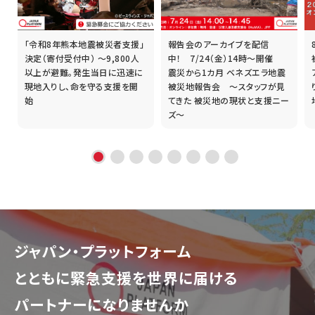
「令和8年熊本地震被災者支援」
報告会のアーカイブを配信
誰
決定（寄付受付中） ～9,800人
中！ 7/24（金）14時～開催
以上が避難。発生当日に迅速に
震災から1カ月 ベネズエラ地震
現地入りし、命を守る支援を開
被災地報告会 ～スタッフが見
始
てきた 被災地の現状と支援ニー
ズ～
ジャパン・プラットフォーム
とともに
緊急支援を世界に届ける
パートナーになりませんか