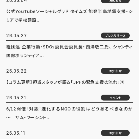
お知らせ
公式YouTubeソーシャルグッド タイムズ 能登半島地震支援・シ
リアで学校建設...
26.05.27
プレスリリース
経団連 企業行動・SDGs委員会委員長・西澤敬二氏、 シャンティ
国際ボランティア...
26.05.22
お知らせ
【コラム更新】担当スタッフが語る「JPFの緊急支援の流れ」③
26.05.21
イベント
6/12開催「対談：進化するNGOの役割はどうあるべきなのか
～ サム・ワーシント...
26.05.11
お知らせ