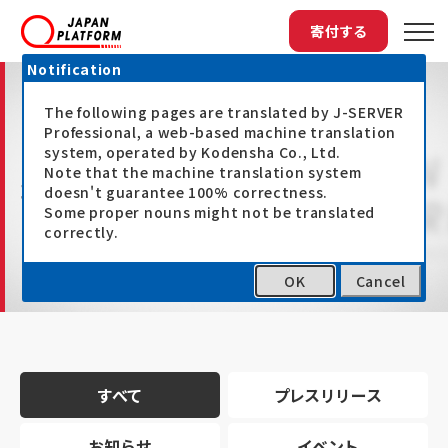
寄付する
Notification
The following pages are translated by J-SERVER
Professional, a web-based machine translation
system, operated by Kodensha Co., Ltd.
Note that the machine translation system
最新情報
doesn't guarantee 100% correctness.
Some proper nouns might not be translated
correctly.
OK
Cancel
トップ
最新情報
すべて
プレスリリース
お知らせ
イベント