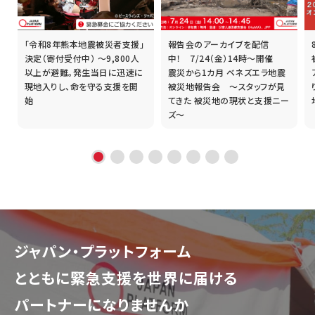
「令和8年熊本地震被災者支援」
報告会のアーカイブを配信
誰
決定（寄付受付中） ～9,800人
中！ 7/24（金）14時～開催
以上が避難。発生当日に迅速に
震災から1カ月 ベネズエラ地震
現地入りし、命を守る支援を開
被災地報告会 ～スタッフが見
始
てきた 被災地の現状と支援ニー
ズ～
ジャパン・プラットフォーム
とともに
緊急支援を世界に届ける
パートナーになりませんか