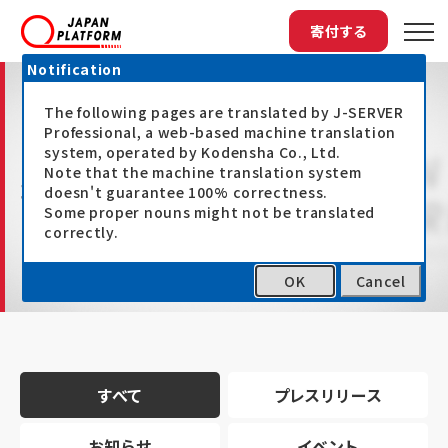
寄付する
Notification
The following pages are translated by J-SERVER
Professional, a web-based machine translation
system, operated by Kodensha Co., Ltd.
Note that the machine translation system
最新情報
doesn't guarantee 100% correctness.
Some proper nouns might not be translated
correctly.
OK
Cancel
トップ
最新情報
すべて
プレスリリース
お知らせ
イベント