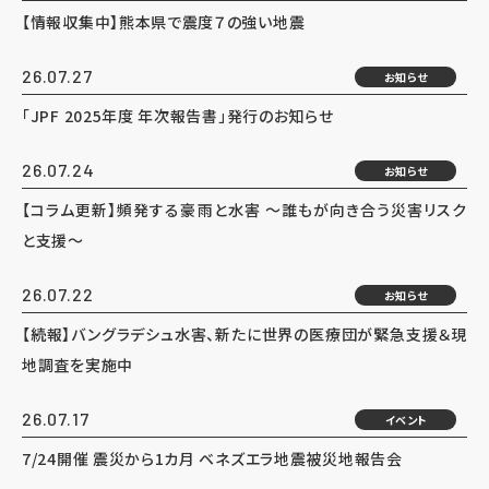
【情報収集中】熊本県で震度７の強い地震
26.07.27
お知らせ
「JPF 2025年度 年次報告書」発行のお知らせ
26.07.24
お知らせ
【コラム更新】頻発する豪雨と水害 ～誰もが向き合う災害リスク
と支援～
26.07.22
お知らせ
【続報】バングラデシュ水害、新たに世界の医療団が緊急支援＆現
地調査を実施中
26.07.17
イベント
7/24開催 震災から1カ月 ベネズエラ地震被災地報告会