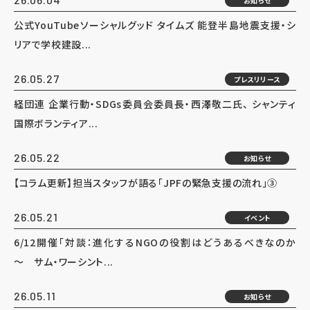
お知らせ
公式YouTubeソーシャルグッド タイムズ 能登半島地震支援・シ
リアで学校建設...
26.05.27
プレスリリース
経団連 企業行動・SDGs委員会委員長・西澤敬二氏、 シャンティ
国際ボランティア...
26.05.22
お知らせ
【コラム更新】担当スタッフが語る「JPFの緊急支援の流れ」③
26.05.21
イベント
6/12開催「対談：進化するNGOの役割はどうあるべきなのか
～ サム・ワーシント...
26.05.11
お知らせ