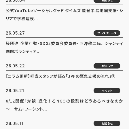
お知らせ
公式YouTubeソーシャルグッド タイムズ 能登半島地震支援・シ
リアで学校建設...
26.05.27
プレスリリース
経団連 企業行動・SDGs委員会委員長・西澤敬二氏、 シャンティ
国際ボランティア...
26.05.22
お知らせ
【コラム更新】担当スタッフが語る「JPFの緊急支援の流れ」③
26.05.21
イベント
6/12開催「対談：進化するNGOの役割はどうあるべきなのか
～ サム・ワーシント...
26.05.11
お知らせ