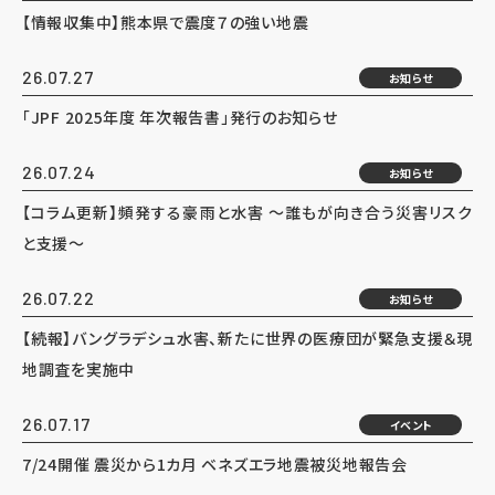
【情報収集中】熊本県で震度７の強い地震
26.07.27
お知らせ
「JPF 2025年度 年次報告書」発行のお知らせ
26.07.24
お知らせ
【コラム更新】頻発する豪雨と水害 ～誰もが向き合う災害リスク
と支援～
26.07.22
お知らせ
【続報】バングラデシュ水害、新たに世界の医療団が緊急支援＆現
地調査を実施中
26.07.17
イベント
7/24開催 震災から1カ月 ベネズエラ地震被災地報告会