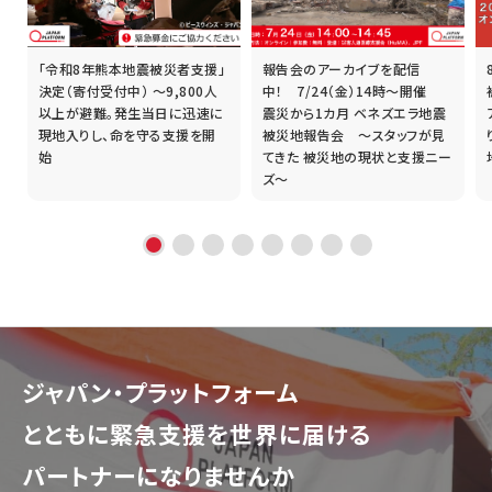
「令和8年熊本地震被災者支援」
報告会のアーカイブを配信
誰
決定（寄付受付中） ～9,800人
中！ 7/24（金）14時～開催
以上が避難。発生当日に迅速に
震災から1カ月 ベネズエラ地震
現地入りし、命を守る支援を開
被災地報告会 ～スタッフが見
始
てきた 被災地の現状と支援ニー
ズ～
ジャパン・プラットフォーム
とともに
緊急支援を世界に届ける
パートナーになりませんか