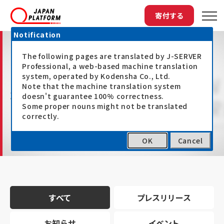
寄付する
Notification
The following pages are translated by J-SERVER
Professional, a web-based machine translation
system, operated by Kodensha Co., Ltd.
Note that the machine translation system
最新情報
doesn't guarantee 100% correctness.
Some proper nouns might not be translated
correctly.
OK
Cancel
トップ
最新情報
すべて
プレスリリース
お知らせ
イベント