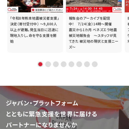
「令和8年熊本地震被災者支援」
報告会のアーカイブを配信
誰
決定（寄付受付中） ～9,800人
中！ 7/24（金）14時～開催
以上が避難。発生当日に迅速に
震災から1カ月 ベネズエラ地震
現地入りし、命を守る支援を開
被災地報告会 ～スタッフが見
始
てきた 被災地の現状と支援ニー
ズ～
ジャパン・プラットフォーム
とともに
緊急支援を世界に届ける
パートナーになりませんか