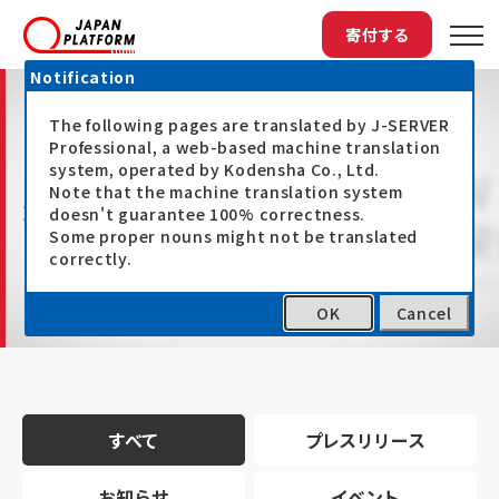
寄付する
Notification
The following pages are translated by J-SERVER
Professional, a web-based machine translation
system, operated by Kodensha Co., Ltd.
Note that the machine translation system
最新情報
doesn't guarantee 100% correctness.
Some proper nouns might not be translated
correctly.
OK
Cancel
トップ
最新情報
すべて
プレスリリース
お知らせ
イベント