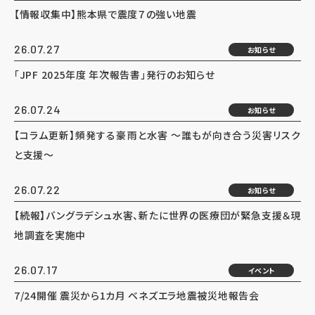
【情報収集中】熊本県で震度７の強い地震
26.07.27
お知らせ
「JPF 2025年度 年次報告書」発行のお知らせ
26.07.24
お知らせ
【コラム更新】頻発する豪雨と水害 ～誰もが向き合う災害リスク
と支援～
26.07.22
お知らせ
【続報】バングラデシュ水害、新たに世界の医療団が緊急支援＆現
地調査を実施中
26.07.17
イベント
7/24開催 震災から1カ月 ベネズエラ地震被災地報告会