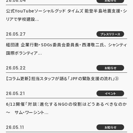
お知らせ
公式YouTubeソーシャルグッド タイムズ 能登半島地震支援・シ
リアで学校建設...
26.05.27
プレスリリース
経団連 企業行動・SDGs委員会委員長・西澤敬二氏、 シャンティ
国際ボランティア...
26.05.22
お知らせ
【コラム更新】担当スタッフが語る「JPFの緊急支援の流れ」③
26.05.21
イベント
6/12開催「対談：進化するNGOの役割はどうあるべきなのか
～ サム・ワーシント...
26.05.11
お知らせ