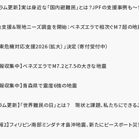
ラム更新】実は身近な「国内避難民」とは？JPFの支援事例も～世
急支援＆現地ニーズ調査を開始：ベネズエラで相次ぐM７超の
東危機対応支援2026（拡大）」決定（寄付受付中）
報収集中】ベネズエラでM7.2と7.5の大きな地震
情報収集中】青森県で震度6強の地震
ラム更新】「世界難民の日」とは？ 現状と課題、私たちにできる
報2】フィリピン南部ミンダナオ島沖地震、新たにピースボート災害