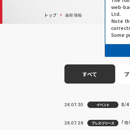
The fol
web-bas
Ltd.
トップ
最新情報
Note th
correct
Some pr
すべて
プ
8/
26.07.30
イベント
「
26.07.29
プレスリリース