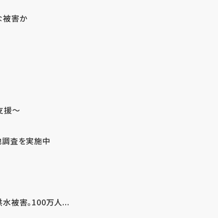
な被害か
支援～
地調査を実施中
害。100万人...