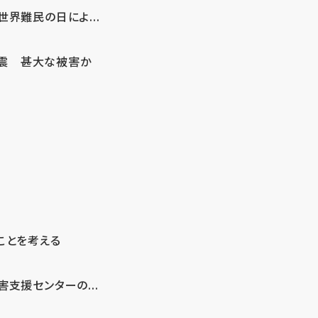
界難民の日によ...
地震 甚大な被害か
ことを考える
支援センターの...