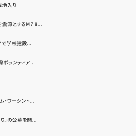
現地入り
とするM7.8...
で学校建設...
ボランティア...
・ワーシント...
」の公募を開...