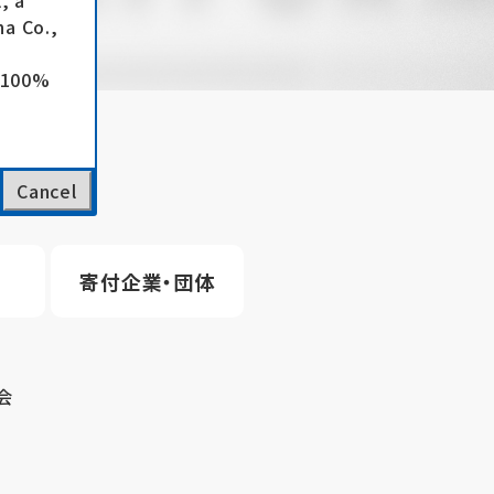
, a
a Co.,
e 100%
Cancel
寄付企業・団体
会