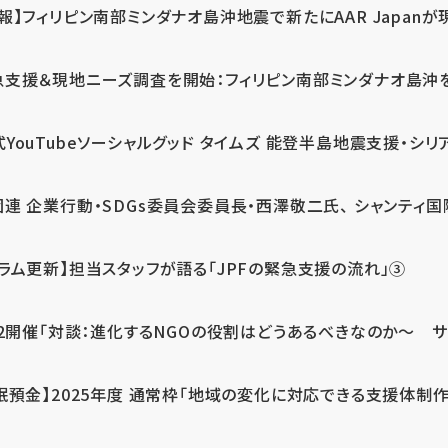
報】フィリピン南部ミンダナオ島沖地震で新たにAAR Japanが
支援＆現地ニーズ調査を開始：フィリピン南部ミンダナオ島沖を震源
式YouTubeソーシャルグッド タイムズ 能登半島地震支援・シリア
連 企業行動・SDGs委員会委員長・西澤敬二氏、 シャンティ国際
コラム更新】担当スタッフが語る「JPFの緊急支援の流れ」③
12開催「対談：進化するNGOの役割はどうあるべきなのか～ サム
眠預金】2025年度 通常枠「地域の変化に対応できる支援体制作り