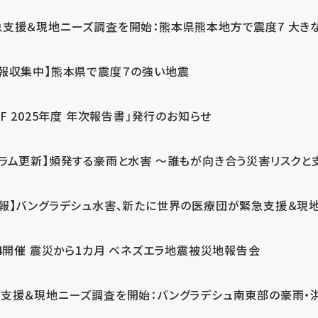
急支援＆現地ニーズ調査を開始：熊本県熊本地方で震度7 大き
情報収集中】熊本県で震度７の強い地震
PF 2025年度 年次報告書」発行のお知らせ
コラム更新】頻発する豪雨と水害 ～誰もが向き合う災害リスクと
続報】バングラデシュ水害、新たに世界の医療団が緊急支援＆現
24開催 震災から1カ月 ベネズエラ地震被災地報告会
支援＆現地ニーズ調査を開始：バングラデシュ南東部の豪雨・洪水被