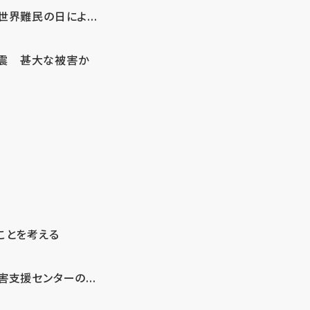
界難民の日によ...
地震 甚大な被害か
ことを考える
支援センターの...