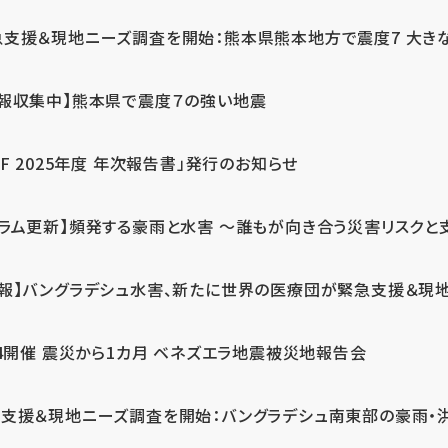
急支援＆現地ニーズ調査を開始：熊本県熊本地方で震度7 大き
情報収集中】熊本県で震度７の強い地震
PF 2025年度 年次報告書」発行のお知らせ
コラム更新】頻発する豪雨と水害 ～誰もが向き合う災害リスクと
続報】バングラデシュ水害、新たに世界の医療団が緊急支援＆現
24開催 震災から1カ月 ベネズエラ地震被災地報告会
支援＆現地ニーズ調査を開始：バングラデシュ南東部の豪雨・洪水被