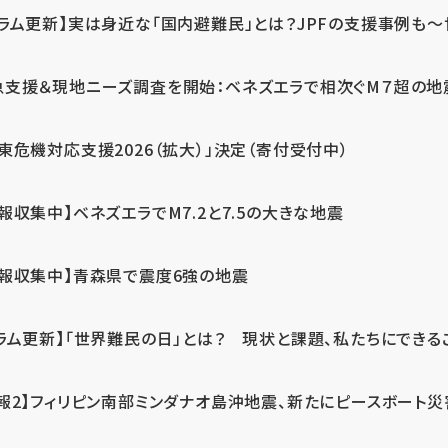
ラム更新】実は身近な「国内避難民」とは？JPFの支援事例も～世
急支援＆現地ニーズ調査を開始：ベネズエラで相次ぐM７超の
東危機対応支援2026（拡大）」決定（寄付受付中）
報収集中】ベネズエラでM7.2と7.5の大きな地震
情報収集中】青森県で震度6強の地震
ラム更新】「世界難民の日」とは？ 現状と課題、私たちにできる
報2】フィリピン南部ミンダナオ島沖地震、新たにピースボート災害