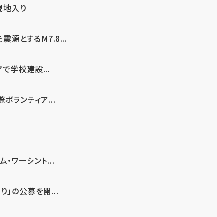
現地入り
とするM7.8...
で学校建設...
ボランティア...
・ワーシント...
」の公募を開...