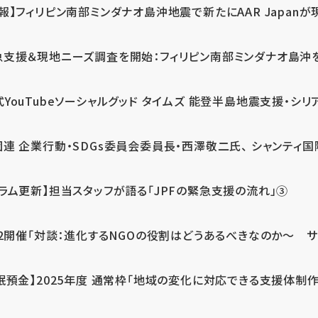
報】フィリピン南部ミンダナオ島沖地震で新たにAAR Japanが
支援＆現地ニーズ調査を開始：フィリピン南部ミンダナオ島沖を震源
式YouTubeソーシャルグッド タイムズ 能登半島地震支援・シリア
連 企業行動・SDGs委員会委員長・西澤敬二氏、 シャンティ国際
コラム更新】担当スタッフが語る「JPFの緊急支援の流れ」③
12開催「対談：進化するNGOの役割はどうあるべきなのか～ サム
眠預金】2025年度 通常枠「地域の変化に対応できる支援体制作り