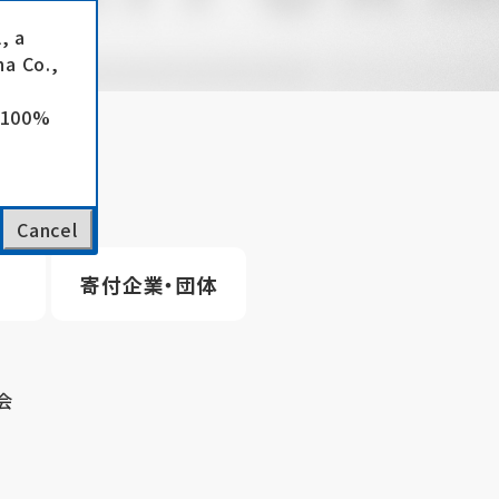
, a
a Co.,
e 100%
Cancel
寄付企業・団体
会