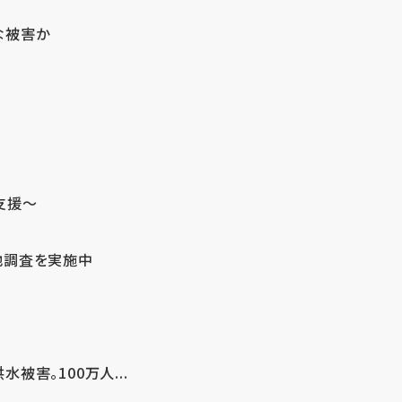
な被害か
支援～
地調査を実施中
害。100万人...