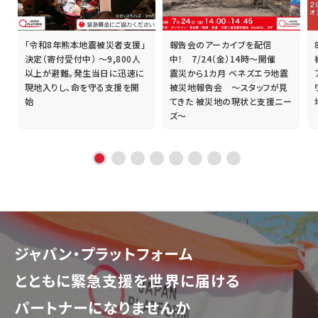
「令和8年熊本地震被災者支援」
報告会のアーカイブを配信
誰
決定（寄付受付中） ～9,800人
中！ 7/24（金）14時～開催
以上が避難。発生当日に迅速に
震災から1カ月 ベネズエラ地震
現地入りし、命を守る支援を開
被災地報告会 ～スタッフが見
始
てきた 被災地の現状と支援ニー
ズ～
ジャパン・プラットフォーム
とともに
緊急支援を世界に届ける
パートナーになりませんか