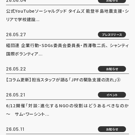
お知らせ
公式YouTubeソーシャルグッド タイムズ 能登半島地震支援・シ
リアで学校建設...
26.05.27
プレスリリース
経団連 企業行動・SDGs委員会委員長・西澤敬二氏、 シャンティ
国際ボランティア...
26.05.22
お知らせ
【コラム更新】担当スタッフが語る「JPFの緊急支援の流れ」③
26.05.21
イベント
6/12開催「対談：進化するNGOの役割はどうあるべきなのか
～ サム・ワーシント...
26.05.11
お知らせ