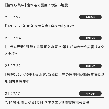
【情報収集中】熊本県で震度７の強い地震
26.07.27
お知らせ
「JPF 2025年度 年次報告書」発行のお知らせ
26.07.24
お知らせ
【コラム更新】頻発する豪雨と水害 ～誰もが向き合う災害リスク
と支援～
26.07.22
お知らせ
【続報】バングラデシュ水害、新たに世界の医療団が緊急支援＆現
地調査を実施中
26.07.17
イベント
7/24開催 震災から1カ月 ベネズエラ地震被災地報告会