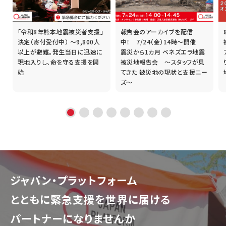
「令和8年熊本地震被災者支援」
報告会のアーカイブを配信
誰
決定（寄付受付中） ～9,800人
中！ 7/24（金）14時～開催
以上が避難。発生当日に迅速に
震災から1カ月 ベネズエラ地震
現地入りし、命を守る支援を開
被災地報告会 ～スタッフが見
始
てきた 被災地の現状と支援ニー
ズ～
ジャパン・プラットフォーム
とともに
緊急支援を世界に届ける
パートナーになりませんか