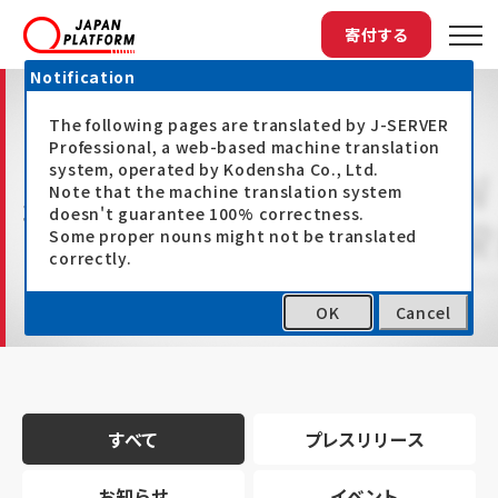
寄付する
Notification
The following pages are translated by J-SERVER
Professional, a web-based machine translation
system, operated by Kodensha Co., Ltd.
Note that the machine translation system
最新情報
doesn't guarantee 100% correctness.
Some proper nouns might not be translated
correctly.
OK
Cancel
トップ
最新情報
すべて
プレスリリース
お知らせ
イベント