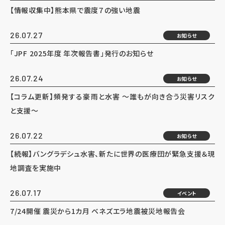
【情報収集中】熊本県で震度７の強い地震
26.07.27
お知らせ
「JPF 2025年度 年次報告書」発行のお知らせ
26.07.24
お知らせ
【コラム更新】頻発する豪雨と水害 ～誰もが向き合う災害リスク
と支援～
26.07.22
お知らせ
【続報】バングラデシュ水害、新たに世界の医療団が緊急支援＆現
地調査を実施中
26.07.17
イベント
7/24開催 震災から1カ月 ベネズエラ地震被災地報告会