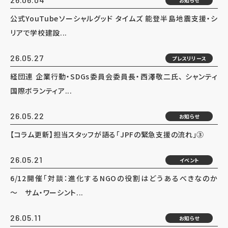
お知らせ
公式YouTubeソーシャルグッド タイムズ 能登半島地震支援・シ
リアで学校建設...
26.05.27
プレスリリース
経団連 企業行動・SDGs委員会委員長・西澤敬二氏、 シャンティ
国際ボランティア...
26.05.22
お知らせ
【コラム更新】担当スタッフが語る「JPFの緊急支援の流れ」③
26.05.21
イベント
6/12開催「対談：進化するNGOの役割はどうあるべきなのか
～ サム・ワーシント...
26.05.11
お知らせ