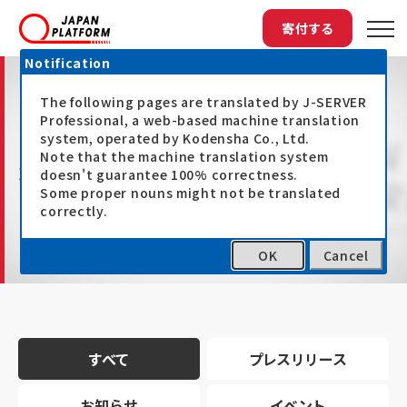
寄付する
Notification
The following pages are translated by J-SERVER
Professional, a web-based machine translation
system, operated by Kodensha Co., Ltd.
Note that the machine translation system
最新情報
doesn't guarantee 100% correctness.
Some proper nouns might not be translated
correctly.
OK
Cancel
トップ
最新情報
すべて
プレスリリース
お知らせ
イベント