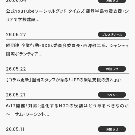
お知らせ
公式YouTubeソーシャルグッド タイムズ 能登半島地震支援・シ
リアで学校建設...
26.05.27
プレスリリース
経団連 企業行動・SDGs委員会委員長・西澤敬二氏、 シャンティ
国際ボランティア...
26.05.22
お知らせ
【コラム更新】担当スタッフが語る「JPFの緊急支援の流れ」③
26.05.21
イベント
6/12開催「対談：進化するNGOの役割はどうあるべきなのか
～ サム・ワーシント...
26.05.11
お知らせ