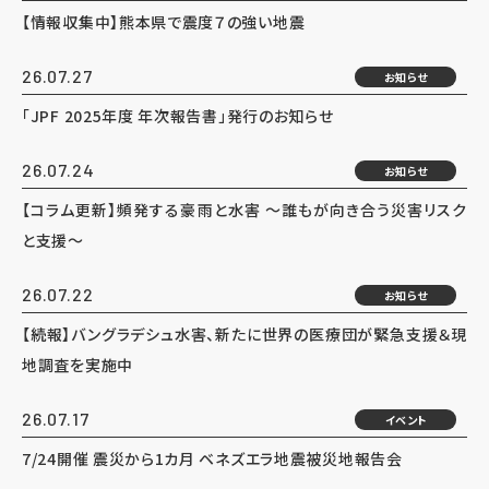
【情報収集中】熊本県で震度７の強い地震
26.07.27
お知らせ
「JPF 2025年度 年次報告書」発行のお知らせ
26.07.24
お知らせ
【コラム更新】頻発する豪雨と水害 ～誰もが向き合う災害リスク
と支援～
26.07.22
お知らせ
【続報】バングラデシュ水害、新たに世界の医療団が緊急支援＆現
地調査を実施中
26.07.17
イベント
7/24開催 震災から1カ月 ベネズエラ地震被災地報告会