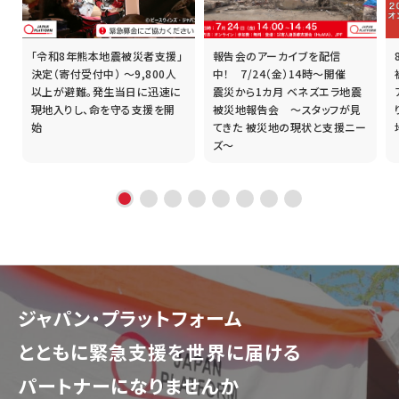
「令和8年熊本地震被災者支援」
報告会のアーカイブを配信
誰
決定（寄付受付中） ～9,800人
中！ 7/24（金）14時～開催
以上が避難。発生当日に迅速に
震災から1カ月 ベネズエラ地震
現地入りし、命を守る支援を開
被災地報告会 ～スタッフが見
始
てきた 被災地の現状と支援ニー
ズ～
ジャパン・プラットフォーム
とともに
緊急支援を世界に届ける
パートナーになりませんか