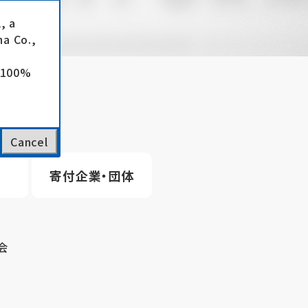
, a
a Co.,
e 100%
Cancel
寄付企業・団体
会