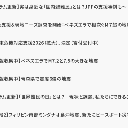
ラム更新】実は身近な「国内避難民」とは？JPFの支援事例も～世
急支援＆現地ニーズ調査を開始：ベネズエラで相次ぐM７超の
東危機対応支援2026（拡大）」決定（寄付受付中）
報収集中】ベネズエラでM7.2と7.5の大きな地震
情報収集中】青森県で震度6強の地震
ラム更新】「世界難民の日」とは？ 現状と課題、私たちにできる
報2】フィリピン南部ミンダナオ島沖地震、新たにピースボート災害