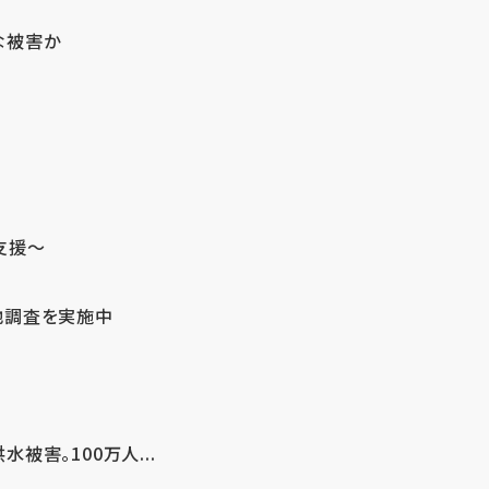
な被害か
支援～
地調査を実施中
害。100万人...