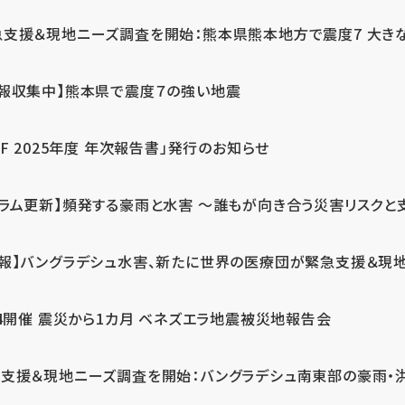
急支援＆現地ニーズ調査を開始：熊本県熊本地方で震度7 大き
情報収集中】熊本県で震度７の強い地震
PF 2025年度 年次報告書」発行のお知らせ
コラム更新】頻発する豪雨と水害 ～誰もが向き合う災害リスクと
続報】バングラデシュ水害、新たに世界の医療団が緊急支援＆現
24開催 震災から1カ月 ベネズエラ地震被災地報告会
支援＆現地ニーズ調査を開始：バングラデシュ南東部の豪雨・洪水被