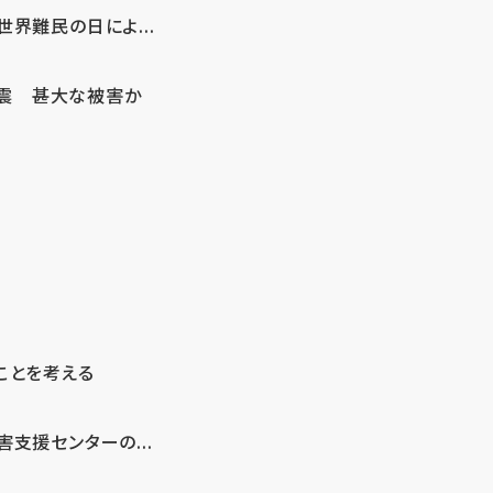
界難民の日によ...
地震 甚大な被害か
ことを考える
支援センターの...