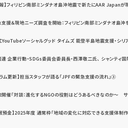
報】フィリピン南部ミンダナオ島沖地震で新たにAAR Japanが
支援＆現地ニーズ調査を開始：フィリピン南部ミンダナオ島沖を震源
式YouTubeソーシャルグッド タイムズ 能登半島地震支援・シリア
連 企業行動・SDGs委員会委員長・西澤敬二氏、 シャンティ国際
コラム更新】担当スタッフが語る「JPFの緊急支援の流れ」③
12開催「対談：進化するNGOの役割はどうあるべきなのか～ サム
眠預金】2025年度 通常枠「地域の変化に対応できる支援体制作り