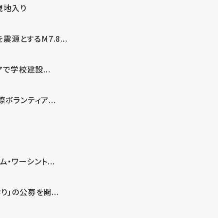
現地入り
とするM7.8...
で学校建設...
ボランティア...
・ワーシント...
」の公募を開...