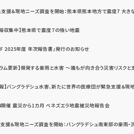
急支援＆現地ニーズ調査を開始：熊本県熊本地方で震度7 大き
情報収集中】熊本県で震度７の強い地震
PF 2025年度 年次報告書」発行のお知らせ
コラム更新】頻発する豪雨と水害 ～誰もが向き合う災害リスクと
続報】バングラデシュ水害、新たに世界の医療団が緊急支援＆現
24開催 震災から1カ月 ベネズエラ地震被災地報告会
支援＆現地ニーズ調査を開始：バングラデシュ南東部の豪雨・洪水被