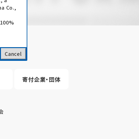
, a
a Co.,
e 100%
Cancel
寄付企業・団体
会