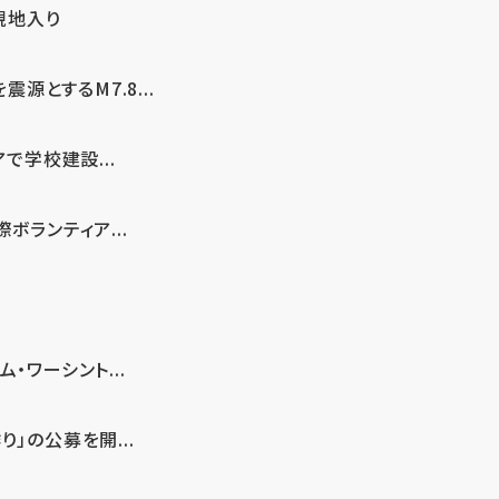
現地入り
とするM7.8...
で学校建設...
ボランティア...
・ワーシント...
」の公募を開...