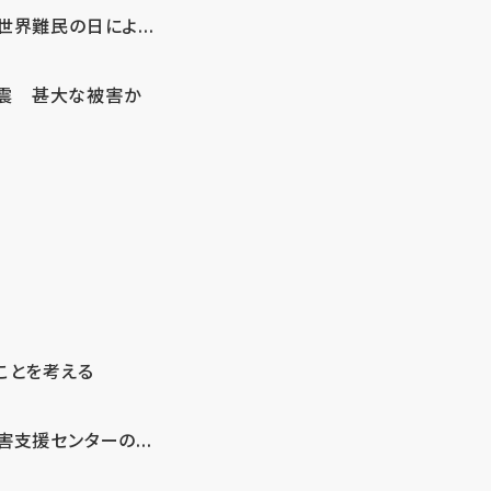
界難民の日によ...
地震 甚大な被害か
ことを考える
支援センターの...