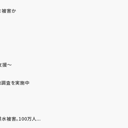
な被害か
支援～
地調査を実施中
害。100万人...