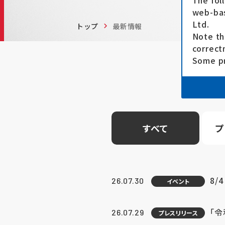
The fol
web-bas
Ltd.
トップ
最新情報
Note th
correct
Some pr
すべて
プ
8/
26.07.30
イベント
「
26.07.29
プレスリリース