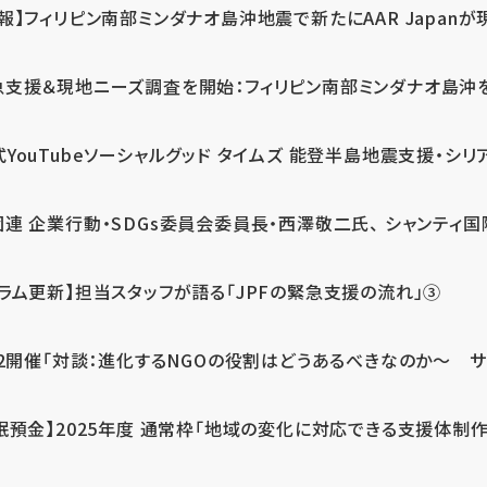
報】フィリピン南部ミンダナオ島沖地震で新たにAAR Japanが
支援＆現地ニーズ調査を開始：フィリピン南部ミンダナオ島沖を震源
式YouTubeソーシャルグッド タイムズ 能登半島地震支援・シリア
連 企業行動・SDGs委員会委員長・西澤敬二氏、 シャンティ国際
コラム更新】担当スタッフが語る「JPFの緊急支援の流れ」③
12開催「対談：進化するNGOの役割はどうあるべきなのか～ サム
眠預金】2025年度 通常枠「地域の変化に対応できる支援体制作り