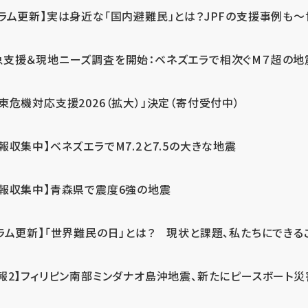
ラム更新】実は身近な「国内避難民」とは？JPFの支援事例も～世
急支援＆現地ニーズ調査を開始：ベネズエラで相次ぐM７超の
東危機対応支援2026（拡大）」決定（寄付受付中）
報収集中】ベネズエラでM7.2と7.5の大きな地震
情報収集中】青森県で震度6強の地震
ラム更新】「世界難民の日」とは？ 現状と課題、私たちにできる
報2】フィリピン南部ミンダナオ島沖地震、新たにピースボート災害