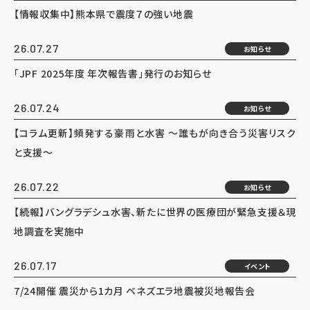
【情報収集中】熊本県で震度７の強い地震
26.07.27
お知らせ
「JPF 2025年度 年次報告書」発行のお知らせ
26.07.24
お知らせ
【コラム更新】頻発する豪雨と水害 ～誰もが向き合う災害リスク
と支援～
26.07.22
お知らせ
【続報】バングラデシュ水害、新たに世界の医療団が緊急支援＆現
地調査を実施中
26.07.17
イベント
7/24開催 震災から1カ月 ベネズエラ地震被災地報告会