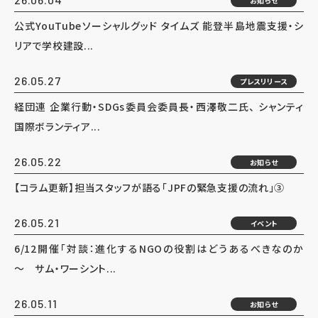
お知らせ
公式YouTubeソーシャルグッド タイムズ 能登半島地震支援・シ
リアで学校建設...
26.05.27
プレスリリース
経団連 企業行動・SDGs委員会委員長・西澤敬二氏、 シャンティ
国際ボランティア...
26.05.22
お知らせ
【コラム更新】担当スタッフが語る「JPFの緊急支援の流れ」③
26.05.21
イベント
6/12開催「対談：進化するNGOの役割はどうあるべきなのか
～ サム・ワーシント...
26.05.11
お知らせ