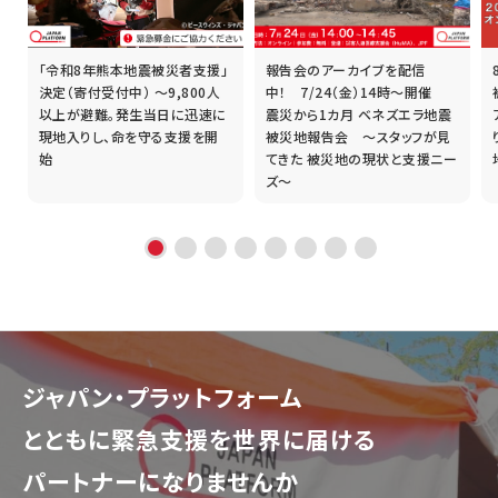
「令和8年熊本地震被災者支援」
報告会のアーカイブを配信
誰
決定（寄付受付中） ～9,800人
中！ 7/24（金）14時～開催
以上が避難。発生当日に迅速に
震災から1カ月 ベネズエラ地震
現地入りし、命を守る支援を開
被災地報告会 ～スタッフが見
始
てきた 被災地の現状と支援ニー
ズ～
ジャパン・プラットフォーム
とともに
緊急支援を世界に届ける
パートナーになりませんか