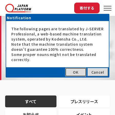
寄付する
Notification
The following pages are translated by J-SERVER
Professional, a web-based machine translation
system, operated by Kodensha Co., Ltd.
Note that the machine translation system
最新情報
doesn't guarantee 100% correctness.
Some proper nouns might not be translated
correctly.
OK
Cancel
トップ
最新情報
すべて
プレスリリース
お知らせ
イベント